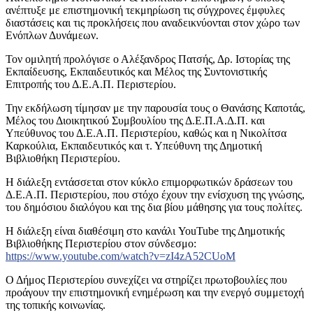
ανέπτυξε με επιστημονική τεκμηρίωση τις σύγχρονες έμφυλες
διαστάσεις και τις προκλήσεις που αναδεικνύονται στον χώρο των
Ενόπλων Δυνάμεων.
Τον ομιλητή προλόγισε ο Αλέξανδρος Πατσής, Δρ. Ιστορίας της
Εκπαίδευσης, Εκπαιδευτικός και Μέλος της Συντονιστικής
Επιτροπής του Δ.Ε.Α.Π. Περιστερίου.
Την εκδήλωση τίμησαν με την παρουσία τους ο Θανάσης Καποτάς,
Μέλος του Διοικητικού Συμβουλίου της Δ.Ε.Π.Α.Δ.Π. και
Υπεύθυνος του Δ.Ε.Α.Π. Περιστερίου, καθώς και η Νικολίτσα
Καρκούλια, Εκπαιδευτικός και τ. Υπεύθυνη της Δημοτική
Βιβλιοθήκη Περιστερίου.
Η διάλεξη εντάσσεται στον κύκλο επιμορφωτικών δράσεων του
Δ.Ε.Α.Π. Περιστερίου, που στόχο έχουν την ενίσχυση της γνώσης,
του δημόσιου διαλόγου και της δια βίου μάθησης για τους πολίτες.
Η διάλεξη είναι διαθέσιμη στο κανάλι YouTube της Δημοτικής
Βιβλιοθήκης Περιστερίου στον σύνδεσμο:
https://www.youtube.com/watch?v=zI4zA52CUoM
Ο Δήμος Περιστερίου συνεχίζει να στηρίζει πρωτοβουλίες που
προάγουν την επιστημονική ενημέρωση και την ενεργό συμμετοχή
της τοπικής κοινωνίας.