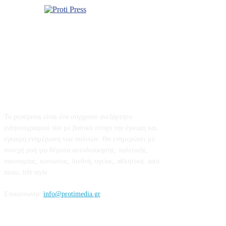
Σχετικά με εμάς
Το protipress είναι ένα σύγχρονο ανεξάρτητο
ειδησεογραφικό site με βασικό στόχο την έγκυρη και
έγκαιρη ενημέρωση των πολιτών. Θα ενημερώνει με
συνεχή ροή για θέματα αυτοδιοίκησης, πολιτικής,
οικονομίας, κοινωνίας, διεθνή, υγείας, αθλητικά, auto
moto, life style.
Επικοινωνία:
info@protimedia.gr