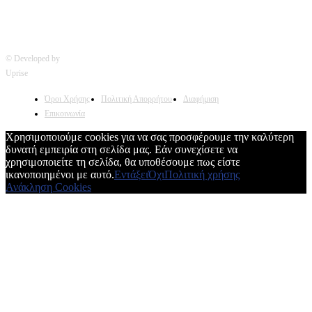
© Developed by
Uprise
Όροι Χρήσης
Πολιτική Απορρήτου
Διαφήμιση
Επικοινωνία
Χρησιμοποιούμε cookies για να σας προσφέρουμε την καλύτερη
δυνατή εμπειρία στη σελίδα μας. Εάν συνεχίσετε να
χρησιμοποιείτε τη σελίδα, θα υποθέσουμε πως είστε
ικανοποιημένοι με αυτό.
Εντάξει
Όχι
Πολιτική χρήσης
Ανάκληση Cookies