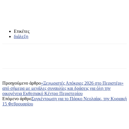
Ετικέτες
διάλεξη
Προηγούμενο άρθρο
«Ξεχωριστές Απόκριες 2026 στο Περιστέρι»
από σήμερα με μεγάλες συναυλίες και δράσεις για όλη την
οικογένεια Εκθεσιακό Κέντρο Περιστερίου
Επόμενο άρθρο
Συγκέντρωση για το Πάρκο Νεολαίας, την Κυριακή
15 Φεβρουαρίου