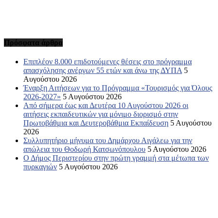
Πρόσφατα άρθρα
Επιπλέον 8.000 επιδοτούμενες θέσεις στο πρόγραμμα
απασχόλησης ανέργων 55 ετών και άνω της ΔΥΠΑ
5
Αυγούστου 2026
Έναρξη Αιτήσεων για το Πρόγραμμα «Τουρισμός για Όλους
2026-2027»
5 Αυγούστου 2026
Από σήμερα έως και Δευτέρα 10 Αυγούστου 2026 οι
αιτήσεις εκπαιδευτικών για μόνιμο διορισμό στην
Πρωτοβάθμια και Δευτεροβάθμια Εκπαίδευση
5 Αυγούστου
2026
Συλλυπητήριο μήνυμα του Δημάρχου Αιγάλεω για την
απώλεια του Θοδωρή Κατσωνόπουλου
5 Αυγούστου 2026
Ο Δήμος Περιστερίου στην πρώτη γραμμή στα μέτωπα των
πυρκαγιών
5 Αυγούστου 2026