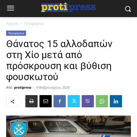
Αρχική
Περιφέρεια
Περιφέρεια
Θάνατος 15 αλλοδαπών
στη Χίο μετά από
πρόσκρουση και βύθιση
φουσκωτού
Από
protipress
-
4 Φεβρουαρίου 2026