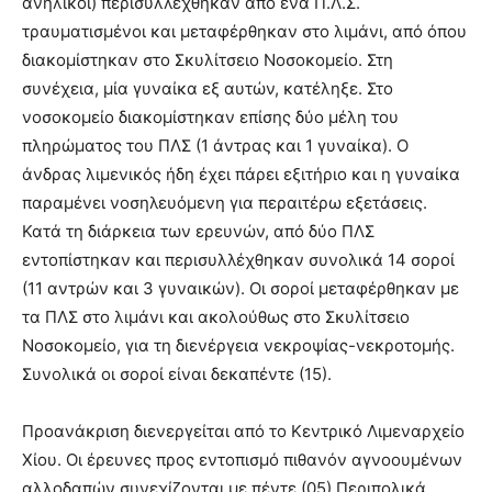
ανήλικοι) περισυλλέχθηκαν από ένα Π.Λ.Σ.
τραυματισμένοι και μεταφέρθηκαν στο λιμάνι, από όπου
διακομίστηκαν στο Σκυλίτσειο Νοσοκομείο. Στη
συνέχεια, μία γυναίκα εξ αυτών, κατέληξε. Στο
νοσοκομείο διακομίστηκαν επίσης δύο μέλη του
πληρώματος του ΠΛΣ (1 άντρας και 1 γυναίκα). Ο
άνδρας λιμενικός ήδη έχει πάρει εξιτήριο και η γυναίκα
παραμένει νοσηλευόμενη για περαιτέρω εξετάσεις.
Κατά τη διάρκεια των ερευνών, από δύο ΠΛΣ
εντοπίστηκαν και περισυλλέχθηκαν συνολικά 14 σοροί
(11 αντρών και 3 γυναικών). Οι σοροί μεταφέρθηκαν με
τα ΠΛΣ στο λιμάνι και ακολούθως στο Σκυλίτσειο
Νοσοκομείο, για τη διενέργεια νεκροψίας-νεκροτομής.
Συνολικά οι σοροί είναι δεκαπέντε (15).
Προανάκριση διενεργείται από το Κεντρικό Λιμεναρχείο
Χίου. Οι έρευνες προς εντοπισμό πιθανόν αγνοουμένων
αλλοδαπών συνεχίζονται με πέντε (05) Περιπολικά