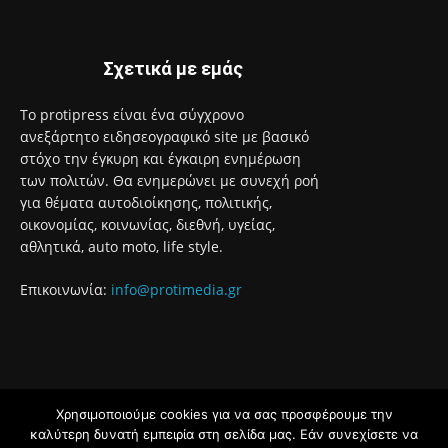
Ανακαλύψτε τον κόσμο της Μαρίας Κάλλας μέσα από
διαδραστικές και βιωματικές ξεναγήσεις
8 Αυγούστου 2026
Έναρξη του προγράμματος στειρώσεων και περίθαλψης
αδέσποτων γατών του Δήμου Αιγάλεω
8 Αυγούστου 2026
Με το Παρατηρητήριο Έργων η Περιφέρεια Αττικής αποκτά
ένα από τα πρώτα ολοκληρωμένα ψηφιακά εργαλεία στην
Ευρώπη για τη διαφάνεια και τη λογοδοσία
8 Αυγούστου 2026
Χρησιμοποιούμε cookies για να σας προσφέρουμε την
καλύτερη δυνατή εμπειρία στη σελίδα μας. Εάν συνεχίσετε να