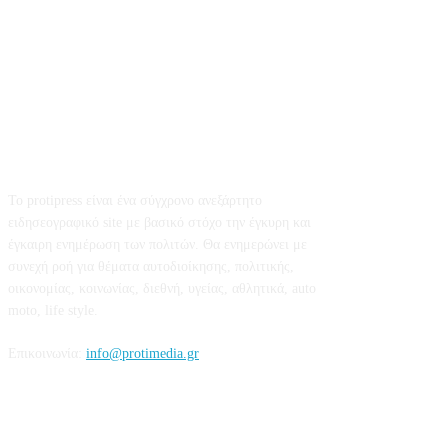
Σχετικά με εμάς
Το protipress είναι ένα σύγχρονο ανεξάρτητο
ειδησεογραφικό site με βασικό στόχο την έγκυρη και
έγκαιρη ενημέρωση των πολιτών. Θα ενημερώνει με
συνεχή ροή για θέματα αυτοδιοίκησης, πολιτικής,
οικονομίας, κοινωνίας, διεθνή, υγείας, αθλητικά, auto
moto, life style.
Επικοινωνία:
info@protimedia.gr