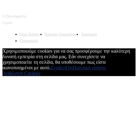
© Developed by
Uprise
Όροι Χρήσης
Πολιτική Απορρήτου
Διαφήμιση
Επικοινωνία
Χρησιμοποιούμε cookies για να σας προσφέρουμε την καλύτερη
δυνατή εμπειρία στη σελίδα μας. Εάν συνεχίσετε να
χρησιμοποιείτε τη σελίδα, θα υποθέσουμε πως είστε
ικανοποιημένοι με αυτό.
Εντάξει
Όχι
Πολιτική χρήσης
Ανάκληση Cookies