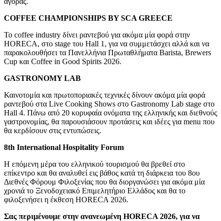
αγοράς.
COFFEE CHAMPIONSHIPS BY SCA GREECE
Το coffee industry δίνει ραντεβού για ακόμα μία φορά στην
HORECA,
στο
stage
του
Hall 1, για να συμμετάσχει αλλά και να
παρακολουθήσει τα Πανελλήνια Πρωταθλήματα Barista, Brewers
Cup και Coffee in Good Spirits 2026.
GASTRONOMY LAB
Καινοτομία και πρωτοποριακές τεχνικές δίνουν ακόμα μία φορά
ραντεβού στα Live Cooking Shows στο Gastronomy Lab stage
στο
Hall
4.
Πάνω από 20 κορυφαία ονόματα της ελληνικής και διεθνούς
γαστρονομίας, θα παρουσιάσουν προτάσεις και ιδέες για menu που
θα κερδίσουν στις εντυπώσεις.
8th International Hospitality Forum
Η επόμενη μέρα του ελληνικού τουρισμού θα βρεθεί στο
επίκεντρο και θα αναλυθεί εις βάθος κατά τη διάρκεια του 8ου
Διεθνές Φόρουμ Φιλοξενίας που θα διοργανώσει για ακόμα μία
χρονιά το Ξενοδοχειακό Επιμελητήριο Ελλάδος και θα
το
φιλοξενήσει
η έκθεση HORECA 2026.
Σας περιμένουμε στην ανανεωμένη HORECA 2026, για να