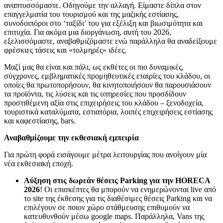
αναπτυσσόμαστε. Οδηγούμε την αλλαγή. Είμαστε δίπλα στον
επαγγελματία του τουρισμού και της μαζικής εστίασης,
συνοδοιπόροι στο ‘ταξίδι’ του για εξέλιξη και βιωσιμότητα και
επιτυχία.
Για ακόμα μια διοργάνωση, αυτή του 2026,
εξελισσόμαστε, αναβαθμιζόμαστε ενώ παράλληλα θα αναδείξουμε
φρέσκιες τάσεις και «τολμηρές» ιδέες.
Μαζί μας θα είναι και πάλι, ως εκθέτες οι
πιο δυναμικές,
σύγχρονες, εμβληματικές προμηθευτικές εταιρίες του κλάδου
, οι
οποίες θα πρωτοπορήσουν, θα κινητοποιήσουν θα παρουσιάσουν
τα προϊόντα, τις λύσεις και τις υπηρεσίες που προσδίδουν
προστιθέμενη αξία στις επιχειρήσεις του κλάδου
– ξενοδοχεία,
τουριστικά καταλύματα, εστιατόρια, λοιπές επιχειρήσεις εστίασης
και καφεστίασης,
bars
.
Αναβαθμίζουμε την εκθεσιακή εμπειρία
Για πρώτη φορά εισάγουμε μέτρα λειτουργίας που ανοίγουν μία
νέα εκθεσιακή εποχή.
Αύξηση στις δωρεάν θέσεις Parking
για την HORECA
2026
! Οι επισκέπτες θα μπορούν να ενημερώνονται live από
το site της έκθεσης για τις διαθέσιμες θέσεις Parking και να
επιλέγουν σε ποιον χώρο στάθμευσης επιθυμούν να
κατευθυνθούν μέσω google maps. Παράλληλα, Vans της