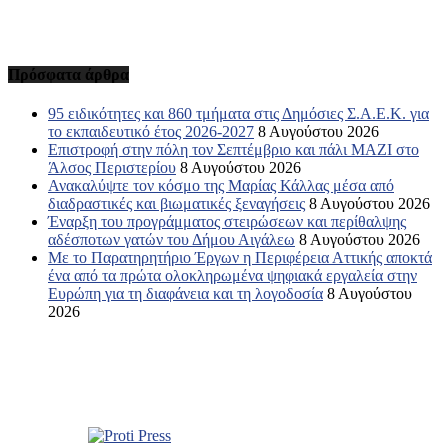
Πρόσφατα άρθρα
95 ειδικότητες και 860 τμήματα στις Δημόσιες Σ.Α.Ε.Κ. για
το εκπαιδευτικό έτος 2026-2027
8 Αυγούστου 2026
Επιστροφή στην πόλη τον Σεπτέμβριο και πάλι ΜΑΖΙ στο
Άλσος Περιστερίου
8 Αυγούστου 2026
Ανακαλύψτε τον κόσμο της Μαρίας Κάλλας μέσα από
διαδραστικές και βιωματικές ξεναγήσεις
8 Αυγούστου 2026
Έναρξη του προγράμματος στειρώσεων και περίθαλψης
αδέσποτων γατών του Δήμου Αιγάλεω
8 Αυγούστου 2026
Με το Παρατηρητήριο Έργων η Περιφέρεια Αττικής αποκτά
ένα από τα πρώτα ολοκληρωμένα ψηφιακά εργαλεία στην
Ευρώπη για τη διαφάνεια και τη λογοδοσία
8 Αυγούστου
2026