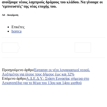
ανοίξουμε νέους λαμπρούς δρόμους του κλάδου. Να γίνουμε οι
‘εμπνευστές’ της νέας εποχής του.
Ad - Διαφήμιση
Ετικέτες
horeca
Προηγούμενο άρθρο
Έφτασαν οι νέοι λογαριασμοί νερού.
Αυξημένοι για όλους τους δήμους έως και 32%
Επόμενο άρθρο
Α.Δ.Ε.Δ.Υ.: Στάση Εργασίας σήμερα στο
Λεκανοπέδιο για το θέμα του 13ου και 14ου μισθού