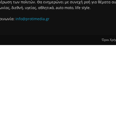
έρωση των πολιτών. Θα ενημερώνει με συνεχή ροή για θέματα αυτο
ωνίας, διεθνή, υγείας, αθλητικά, auto moto, life style.
οινωνία:
info@protimedia.gr
Όροι Χρή