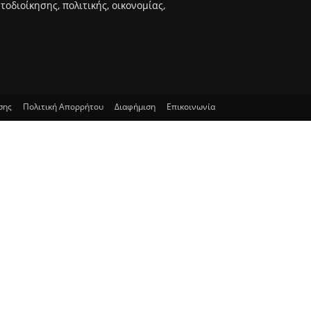
διοίκησης, πολιτικής, οικονομίας,
σης
Πολιτική Απορρήτου
Διαφήμιση
Επικοινωνία