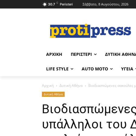
C
Σάββατο, 8 Αυγούστου, 2026
30.7
Peristeri
ΑΡΧΙΚΉ
ΠΕΡΙΣΤΈΡΙ
ΔΥΤΙΚΉ ΑΘΉΝ
LIFE STYLE
AUTO MOTO
ΥΓΕΊΑ
Αρχική
Δυτική Αθήνα
Βιοδιασπώμενες σακούλες μ
Δυτική Αθήνα
Βιοδιασπώμενες
υπάλληλοι του 