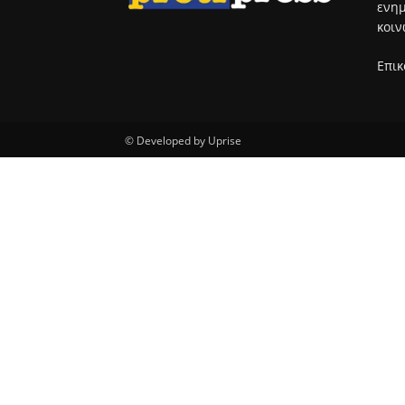
ενημ
κοιν
Επικ
© Developed by Uprise