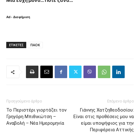
Μια ευχή μόνο… Ποτέ ξανά…
Ad - Διαφήμιση
ΕΤΙΚΈΤΕΣ
ΠΑΟΚ
Προηγούμενο άρθρο
Επόμενο άρθρο
Το Περιστέρι γιορτάζει τον
Γιάννης Χατζηθεοδοσίου:
Γρηγόρη Μπιθικώτση –
Είναι στις προθέσεις μου να
Αναβολή – Νέα Ημερομηνία
είμαι υποψήφιος για την
Περιφέρεια Αττικής