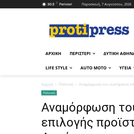
C
Παρασκευή, 7 Αυγούστου, 2026
30.5
Peristeri
ΑΡΧΙΚΉ
ΠΕΡΙΣΤΈΡΙ
ΔΥΤΙΚΉ ΑΘΉΝ
LIFE STYLE
AUTO MOTO
ΥΓΕΊΑ
Αρχική
Πολιτική
Αναμόρφωση του συστήματος επ
Πολιτική
Αναμόρφωση το
επιλογής προϊσ