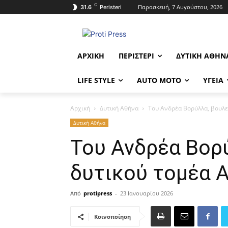
C
Παρασκευή, 7 Αυγούστου, 2026
31.6
Peristeri
ΑΡΧΙΚΉ
ΠΕΡΙΣΤΈΡΙ
ΔΥΤΙΚΉ ΑΘΉΝ
LIFE STYLE
AUTO MOTO
ΥΓΕΊΑ
Αρχική
Δυτική Αθήνα
Του Ανδρέα Βορύλλα, βουλε
Δυτική Αθήνα
Του Ανδρέα Βορ
δυτικού τομέα 
Από
protipress
-
23 Ιανουαρίου 2026
Κοινοποίηση