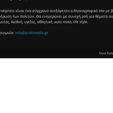
rotipress είναι ένα σύγχρονο ανεξάρτητο ειδησεογραφικό site με 
έρωση των πολιτών. Θα ενημερώνει με συνεχή ροή για θέματα αυτο
ωνίας, διεθνή, υγείας, αθλητικά, auto moto, life style.
οινωνία:
info@protimedia.gr
Όροι Χρή