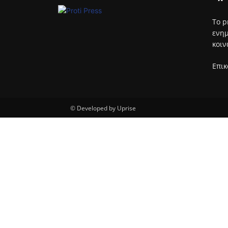
Το p
ενημ
κοιν
Επικ
© Developed by Uprise