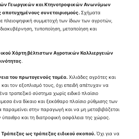
ικών Γεωργικών και Κτηνοτροφικών Ανωνύμων
ς αποτυχημένους συνεταιρισμούς.
Σχήματα
με πλειοψηφική συμμετοχή των ίδιων των αγροτών,
 διακυβέρνηση, τυποποίηση, μεταποίηση και
ιδικού Χάρτη βέλτιστων Αγροτικών Καλλιεργειών
οινότητας
.
νεια του πρωτογενούς τομέα.
Χιλιάδες αγρότες και
και τον εξοπλισμό τους, όχι επειδή απέτυχαν να
 ένα τραπεζικό σύστημα
χωρίς ειδικό πλαίσιο
 άμεσα ένα δίκαιο και ξεκάθαρο πλαίσιο ρύθμισης των
α παραμείνει στην παραγωγή και να μη μεταβιβάζεται
ν ύπαιθρο και τη διατροφική ασφάλεια της χώρας.
ς Τράπεζας ως τράπεζας ειδικού σκοπού.
Όχι για να