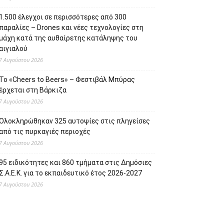
1.500 έλεγχοι σε περισσότερες από 300
παραλίες – Drones και νέες τεχνολογίες στη
μάχη κατά της αυθαίρετης κατάληψης του
αιγιαλού
7 Αυγούστου 2026
Το «Cheers to Beers» – Φεστιβάλ Μπύρας
έρχεται στη Βάρκιζα
7 Αυγούστου 2026
Ολοκληρώθηκαν 325 αυτοψίες στις πληγείσες
από τις πυρκαγιές περιοχές
7 Αυγούστου 2026
95 ειδικότητες και 860 τμήματα στις Δημόσιες
Σ.Α.Ε.Κ. για το εκπαιδευτικό έτος 2026-2027
7 Αυγούστου 2026