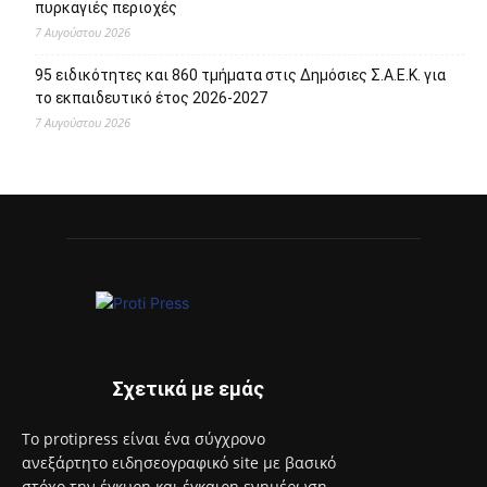
Πρόσφατα άρθρα
Το Allou! fan park γίνεται πόλος πολιτισμού, αναψυχής,
ψυχαγωγίας και αθλητισμού
7 Αυγούστου 2026
1.500 έλεγχοι σε περισσότερες από 300 παραλίες – Drones
και νέες τεχνολογίες στη μάχη κατά της αυθαίρετης
κατάληψης του αιγιαλού
7 Αυγούστου 2026
Το «Cheers to Beers» – Φεστιβάλ Μπύρας έρχεται στη
Βάρκιζα
7 Αυγούστου 2026
Ολοκληρώθηκαν 325 αυτοψίες στις πληγείσες από τις
πυρκαγιές περιοχές
7 Αυγούστου 2026