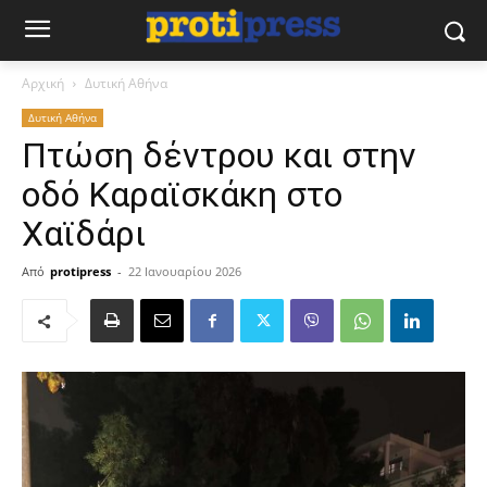
Αρχική
Δυτική Αθήνα
Δυτική Αθήνα
Πτώση δέντρου και στην
οδό Καραϊσκάκη στο
Χαϊδάρι
Από
protipress
-
22 Ιανουαρίου 2026