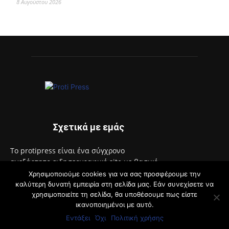
8 Αυγούστου 2026
Σχετικά με εμάς
Το protipress είναι ένα σύγχρονο
ανεξάρτητο ειδησεογραφικό site με βασικό
στόχο την έγκυρη και έγκαιρη ενημέρωση
Χρησιμοποιούμε cookies για να σας προσφέρουμε την
των πολιτών. Θα ενημερώνει με συνεχή ροή
καλύτερη δυνατή εμπειρία στη σελίδα μας. Εάν συνεχίσετε να
χρησιμοποιείτε τη σελίδα, θα υποθέσουμε πως είστε
για θέματα αυτοδιοίκησης, πολιτικής,
ικανοποιημένοι με αυτό.
οικονομίας, κοινωνίας, διεθνή, υγείας,
αθλητικά, auto moto, life style.
Εντάξει
Όχι
Πολιτική χρήσης