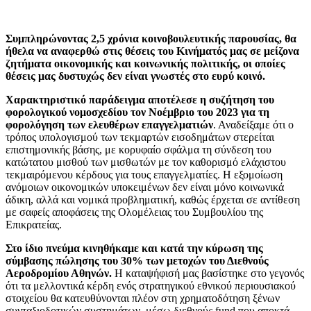
Συμπληρώνοντας 2,5 χρόνια κοινοβουλευτικής παρουσίας, θα
ήθελα να αναφερθώ στις θέσεις του Κινήματός μας σε μείζονα
ζητήματα οικονομικής και κοινωνικής πολιτικής, οι οποίες
θέσεις μας δυστυχώς δεν είναι γνωστές στο ευρύ κοινό.
Χαρακτηριστικό παράδειγμα αποτέλεσε η συζήτηση του
φορολογικού νομοσχεδίου τον Νοέμβριο του 2023 για τη
φορολόγηση των ελευθέρων επαγγελματιών
. Αναδείξαμε ότι ο
τρόπος υπολογισμού των τεκμαρτών εισοδημάτων στερείται
επιστημονικής βάσης, με κορυφαίο σφάλμα τη σύνδεση του
κατώτατου μισθού των μισθωτών με τον καθορισμό ελάχιστου
τεκμαιρόμενου κέρδους για τους επαγγελματίες. Η εξομοίωση
ανόμοιων οικονομικών υποκειμένων δεν είναι μόνο κοινωνικά
άδικη, αλλά και νομικά προβληματική, καθώς έρχεται σε αντίθεση
με σαφείς αποφάσεις της Ολομέλειας του Συμβουλίου της
Επικρατείας.
Στο ίδιο πνεύμα κινηθήκαμε και κατά την κύρωση της
σύμβασης πώλησης του 30% των μετοχών του Διεθνούς
Αεροδρομίου Αθηνών.
Η καταψήφισή μας βασίστηκε στο γεγονός
ότι τα μελλοντικά κέρδη ενός στρατηγικού εθνικού περιουσιακού
στοιχείου θα κατευθύνονται πλέον στη χρηματοδότηση ξένων
συνταξιοδοτικών συστημάτων, μέσω διεθνούς fund που αποκτά