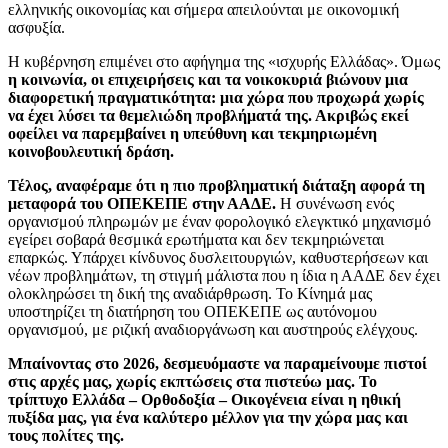
ελληνικής οικονομίας και σήμερα απειλούνται με οικονομική
ασφυξία.
Η κυβέρνηση επιμένει στο αφήγημα της «ισχυρής Ελλάδας». Όμως
η κοινωνία, οι επιχειρήσεις και τα νοικοκυριά βιώνουν μια
διαφορετική πραγματικότητα: μια χώρα που προχωρά χωρίς
να έχει λύσει τα θεμελιώδη προβλήματά της. Ακριβώς εκεί
οφείλει να παρεμβαίνει η υπεύθυνη και τεκμηριωμένη
κοινοβουλευτική δράση.
Τέλος, αναφέραμε ότι η πιο προβληματική διάταξη αφορά τη
μεταφορά του ΟΠΕΚΕΠΕ στην ΑΑΔΕ.
Η συνένωση ενός
οργανισμού πληρωμών με έναν φορολογικό ελεγκτικό μηχανισμό
εγείρει σοβαρά θεσμικά ερωτήματα και δεν τεκμηριώνεται
επαρκώς. Υπάρχει κίνδυνος δυσλειτουργιών, καθυστερήσεων και
νέων προβλημάτων, τη στιγμή μάλιστα που η ίδια η ΑΑΔΕ δεν έχει
ολοκληρώσει τη δική της αναδιάρθρωση. Το Κίνημά μας
υποστηρίζει τη διατήρηση του ΟΠΕΚΕΠΕ ως αυτόνομου
οργανισμού, με ριζική αναδιοργάνωση και αυστηρούς ελέγχους.
Μπαίνοντας στο 2026, δεσμευόμαστε να παραμείνουμε πιστοί
στις αρχές μας, χωρίς εκπτώσεις στα πιστεύω μας. Το
τρίπτυχο Ελλάδα – Ορθοδοξία – Οικογένεια είναι η ηθική
πυξίδα μας, για ένα καλύτερο μέλλον για την χώρα μας και
τους πολίτες της.