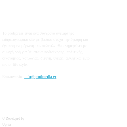
Σχετικά με εμάς
Το protipress είναι ένα σύγχρονο ανεξάρτητο
ειδησεογραφικό site με βασικό στόχο την έγκυρη και
έγκαιρη ενημέρωση των πολιτών. Θα ενημερώνει με
συνεχή ροή για θέματα αυτοδιοίκησης, πολιτικής,
οικονομίας, κοινωνίας, διεθνή, υγείας, αθλητικά, auto
moto, life style.
Επικοινωνία:
info@protimedia.gr
© Developed by
Uprise