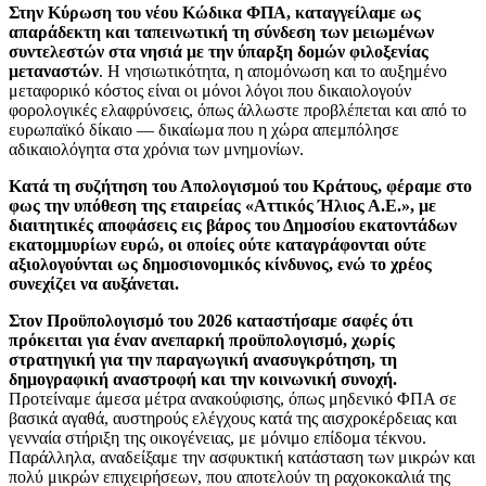
Στην Κύρωση του νέου Κώδικα ΦΠΑ, καταγγείλαμε ως
απαράδεκτη και ταπεινωτική τη σύνδεση των μειωμένων
συντελεστών στα νησιά με την ύπαρξη δομών φιλοξενίας
μεταναστών
. Η νησιωτικότητα, η απομόνωση και το αυξημένο
μεταφορικό κόστος είναι οι μόνοι λόγοι που δικαιολογούν
φορολογικές ελαφρύνσεις, όπως άλλωστε προβλέπεται και από το
ευρωπαϊκό δίκαιο — δικαίωμα που η χώρα απεμπόλησε
αδικαιολόγητα στα χρόνια των μνημονίων.
Κατά τη συζήτηση του Απολογισμού του Κράτους, φέραμε στο
φως την υπόθεση της εταιρείας «Αττικός Ήλιος Α.Ε.», με
διαιτητικές αποφάσεις εις βάρος του Δημοσίου εκατοντάδων
εκατομμυρίων ευρώ, οι οποίες ούτε καταγράφονται ούτε
αξιολογούνται ως δημοσιονομικός κίνδυνος, ενώ το χρέος
συνεχίζει να αυξάνεται.
Στον Προϋπολογισμό του 2026 καταστήσαμε σαφές ότι
πρόκειται για έναν ανεπαρκή προϋπολογισμό, χωρίς
στρατηγική για την παραγωγική ανασυγκρότηση, τη
δημογραφική αναστροφή και την κοινωνική συνοχή.
Προτείναμε άμεσα μέτρα ανακούφισης, όπως μηδενικό ΦΠΑ σε
βασικά αγαθά, αυστηρούς ελέγχους κατά της αισχροκέρδειας και
γενναία στήριξη της οικογένειας, με μόνιμο επίδομα τέκνου.
Παράλληλα, αναδείξαμε την ασφυκτική κατάσταση των μικρών και
πολύ μικρών επιχειρήσεων, που αποτελούν τη ραχοκοκαλιά της