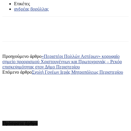
Ετικέτες
ανδρέας βορύλλας
Προηγούμενο άρθρο
«Περιστέρι Πολλών Αστέρων» κορυφαίο
σημείο προορισμού Χριστουγέννων και Πρωτοχρονιάς – Ρεκόρ
επισκεψιμότητας στον Δήμο Περιστερίου
Επόμενο άρθρο
Σχολή Γονέων Ιεράς Μητροπόλεως Περιστερίου
Πρόσφατα άρθρα