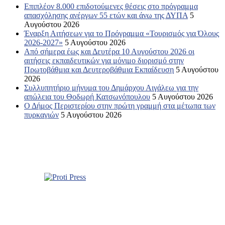
Επιπλέον 8.000 επιδοτούμενες θέσεις στο πρόγραμμα
απασχόλησης ανέργων 55 ετών και άνω της ΔΥΠΑ
5
Αυγούστου 2026
Έναρξη Αιτήσεων για το Πρόγραμμα «Τουρισμός για Όλους
2026-2027»
5 Αυγούστου 2026
Από σήμερα έως και Δευτέρα 10 Αυγούστου 2026 οι
αιτήσεις εκπαιδευτικών για μόνιμο διορισμό στην
Πρωτοβάθμια και Δευτεροβάθμια Εκπαίδευση
5 Αυγούστου
2026
Συλλυπητήριο μήνυμα του Δημάρχου Αιγάλεω για την
απώλεια του Θοδωρή Κατσωνόπουλου
5 Αυγούστου 2026
Ο Δήμος Περιστερίου στην πρώτη γραμμή στα μέτωπα των
πυρκαγιών
5 Αυγούστου 2026