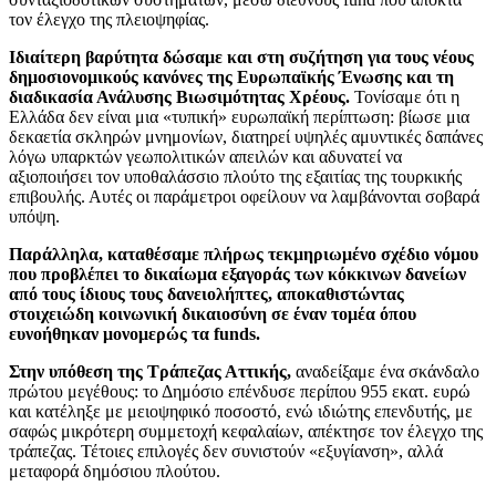
τον έλεγχο της πλειοψηφίας.
Ιδιαίτερη βαρύτητα δώσαμε και στη συζήτηση για τους νέους
δημοσιονομικούς κανόνες της Ευρωπαϊκής Ένωσης και τη
διαδικασία Ανάλυσης Βιωσιμότητας Χρέους.
Τονίσαμε ότι η
Ελλάδα δεν είναι μια «τυπική» ευρωπαϊκή περίπτωση: βίωσε μια
δεκαετία σκληρών μνημονίων, διατηρεί υψηλές αμυντικές δαπάνες
λόγω υπαρκτών γεωπολιτικών απειλών και αδυνατεί να
αξιοποιήσει τον υποθαλάσσιο πλούτο της εξαιτίας της τουρκικής
επιβουλής. Αυτές οι παράμετροι οφείλουν να λαμβάνονται σοβαρά
υπόψη.
Παράλληλα, καταθέσαμε πλήρως τεκμηριωμένο σχέδιο νόμου
που προβλέπει το δικαίωμα εξαγοράς των κόκκινων δανείων
από τους ίδιους τους δανειολήπτες, αποκαθιστώντας
στοιχειώδη κοινωνική δικαιοσύνη σε έναν τομέα όπου
ευνοήθηκαν μονομερώς τα funds.
Στην υπόθεση της Τράπεζας Αττικής,
αναδείξαμε ένα σκάνδαλο
πρώτου μεγέθους: το Δημόσιο επένδυσε περίπου 955 εκατ. ευρώ
και κατέληξε με μειοψηφικό ποσοστό, ενώ ιδιώτης επενδυτής, με
σαφώς μικρότερη συμμετοχή κεφαλαίων, απέκτησε τον έλεγχο της
τράπεζας. Τέτοιες επιλογές δεν συνιστούν «εξυγίανση», αλλά
μεταφορά δημόσιου πλούτου.