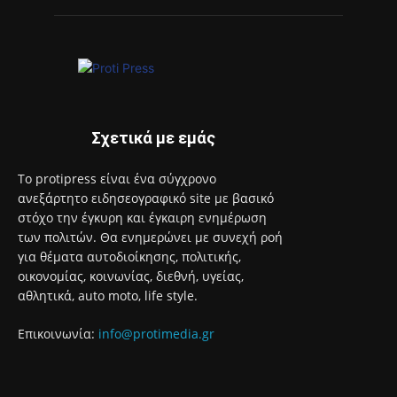
1.500 έλεγχοι σε περισσότερες από 300 παραλίες – Drones
και νέες τεχνολογίες στη μάχη κατά της αυθαίρετης
κατάληψης του αιγιαλού
7 Αυγούστου 2026
Το «Cheers to Beers» – Φεστιβάλ Μπύρας έρχεται στη
Βάρκιζα
7 Αυγούστου 2026
Ολοκληρώθηκαν 325 αυτοψίες στις πληγείσες από τις
πυρκαγιές περιοχές
7 Αυγούστου 2026
95 ειδικότητες και 860 τμήματα στις Δημόσιες Σ.Α.Ε.Κ. για
το εκπαιδευτικό έτος 2026-2027
7 Αυγούστου 2026