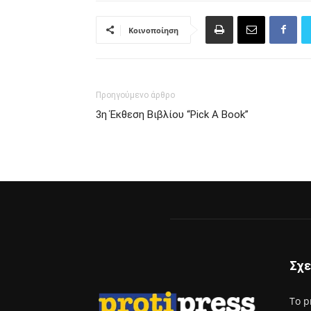
Κοινοποίηση
Προηγούμενο άρθρο
3η Έκθεση Βιβλίου “Pick A Book”
Σχε
Το p