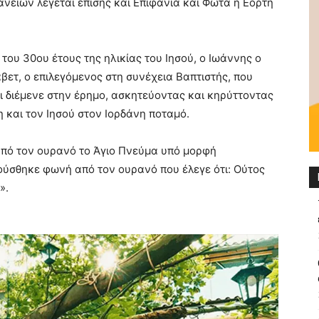
νείων λέγεται επίσης και Επιφάνια και Φώτα ή Εορτή
 του 30ου έτους της ηλικίας του Ιησού, ο Ιωάννης ο
βετ, ο επιλεγόμενος στη συνέχεια Βαπτιστής, που
ι διέμενε στην έρημο, ασκητεύοντας και κηρύττοντας
η και τον Ιησού στον Ιορδάνη ποταμό.
 από τον ουρανό το Άγιο Πνεύμα υπό μορφή
ούσθηκε φωνή από τον ουρανό που έλεγε ότι: Ούτος
».