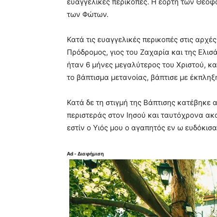
ευαγγελικές περικοπές. Η εορτή των Θεοφα
των Φώτων.
Κατά τις ευαγγελικές περικοπές στις αρχές
Πρόδρομος, γιος του Ζαχαρία και της Ελισά
ήταν 6 μήνες μεγαλύτερος του Χριστού, κα
το βάπτισμα μετανοίας, βάπτισε με έκπληξ
Κατά δε τη στιγμή της Βάπτισης κατέβηκε
περιστεράς στον Ιησού και ταυτόχρονα ακ
εστίν ο Υιός μου ο αγαπητός εν ω ευδόκισα
Ad - Διαφήμιση