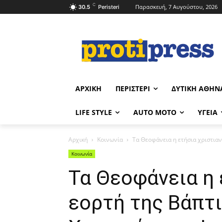
C
Παρασκευή, 7 Αυγούστου, 2026
30.5
Peristeri
ΑΡΧΙΚΉ
ΠΕΡΙΣΤΈΡΙ
ΔΥΤΙΚΉ ΑΘΉΝ
LIFE STYLE
AUTO MOTO
ΥΓΕΊΑ
Αρχική
Κοινωνία
Τα Θεοφάνεια η ετήσια χριστιαν
Κοινωνία
Τα Θεοφάνεια η 
εορτή της Βάπτι