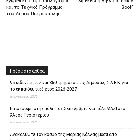
Εγκρίθηκε ο Προϋπολογισμός
3η Έκθεση Βιβλίου “Pick A
και το Τεχνικό Πρόγραμμα
Book”
του Δήμου Πετρούπολης
Πρόσφατα άρθρα
95 ειδικότητες και 860 τμήματα στις Δημόσιες Σ.Α.Ε.Κ. για
το εκπαιδευτικό έτος 2026-2027
8 Αυγούστου 2026
Επιστροφή στην πόλη τον Σεπτέμβριο και πάλι ΜΑΖΙ στο
Άλσος Περιστερίου
8 Αυγούστου 2026
Ανακαλύψτε τον κόσμο της Μαρίας Κάλλας μέσα από