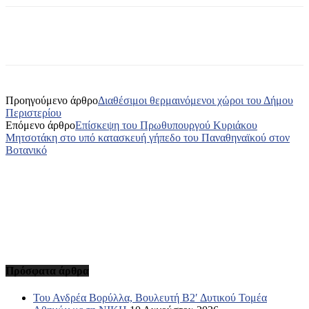
Προηγούμενο άρθρο
Διαθέσιμοι θερμαινόμενοι χώροι του Δήμου
Περιστερίου
Επόμενο άρθρο
Επίσκεψη του Πρωθυπουργού Κυριάκου
Μητσοτάκη στο υπό κατασκευή γήπεδο του Παναθηναϊκού στον
Βοτανικό
Πρόσφατα άρθρα
Του Ανδρέα Βορύλλα, Βουλευτή Β2′ Δυτικού Τομέα