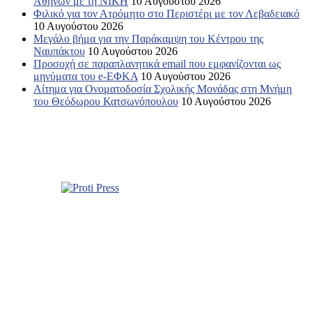
Αθηνών με τη ΝΙΚΗ
10 Αυγούστου 2026
Φιλικό για τον Ατρόμητο στο Περιστέρι με τον Λεβαδειακό
10 Αυγούστου 2026
Μεγάλο βήμα για την Παράκαμψη του Κέντρου της
Ναυπάκτου
10 Αυγούστου 2026
Προσοχή σε παραπλανητικά email που εμφανίζονται ως
μηνύματα του e-ΕΦΚΑ
10 Αυγούστου 2026
Αίτημα για Ονοματοδοσία Σχολικής Μονάδας στη Μνήμη
του Θεόδωρου Κατσωνόπουλου
10 Αυγούστου 2026
Σχετικά με εμάς