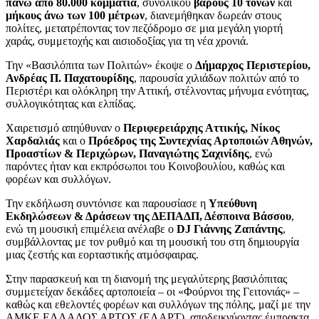
πάνω από 80.000 κομμάτια
, συνολικού
βάρους 10 τόνων
και
μήκους άνω των 100 μέτρων
, διανεμήθηκαν δωρεάν στους
πολίτες, μετατρέποντας τον πεζόδρομο σε μια μεγάλη γιορτή
χαράς, συμμετοχής και αισιοδοξίας για τη νέα χρονιά.
Την «Βασιλόπιτα των Πολιτών» έκοψε ο
Δήμαρχος Περιστερίου,
Ανδρέας Π. Παχατουρίδης
, παρουσία χιλιάδων πολιτών από το
Περιστέρι και ολόκληρη την Αττική, στέλνοντας μήνυμα ενότητας,
συλλογικότητας και ελπίδας.
Χαιρετισμό απηύθυναν ο
Περιφερειάρχης Αττικής, Νίκος
Χαρδαλιάς
και ο
Πρόεδρος της Συντεχνίας Αρτοποιών Αθηνών,
Προαστίων & Περιχώρων, Παναγιώτης Σαχινίδης
, ενώ
παρόντες ήταν και εκπρόσωποι του Κοινοβουλίου, καθώς και
φορέων και συλλόγων.
Την εκδήλωση συντόνισε και παρουσίασε η
Υπεύθυνη
Εκδηλώσεων & Δράσεων της ΔΕΠΑΔΠ, Δέσποινα Βάσσου
,
ενώ τη μουσική επιμέλεια ανέλαβε ο
DJ Γιάννης Ζαπάντης
,
συμβάλλοντας με τον ρυθμό και τη μουσική του στη δημιουργία
μιας ζεστής και εορταστικής ατμόσφαιρας.
Στην παρασκευή και τη διανομή της μεγαλύτερης βασιλόπιτας
συμμετείχαν δεκάδες αρτοποιεία – οι «Φούρνοι της Γειτονιάς» –
καθώς και εθελοντές φορέων και συλλόγων της πόλης, μαζί με την
ΑΜΚΕ ΕΛΛΑΔΟΣ ΑΡΤΟΣ (ΕΛΑΡΤ), αποδεικνύοντας έμπρακτα