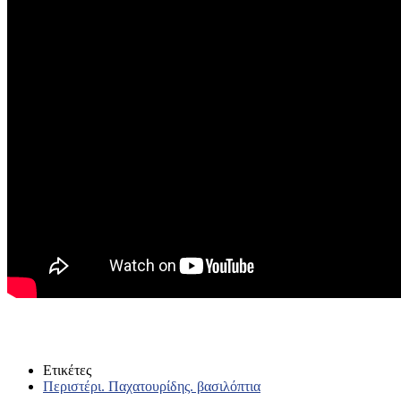
Ετικέτες
Περιστέρι. Παχατουρίδης. βασιλόπτια