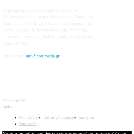
Το protipress είναι ένα σύγχρονο ανεξάρτητο
ειδησεογραφικό site με βασικό στόχο την έγκυρη και
έγκαιρη ενημέρωση των πολιτών. Θα ενημερώνει με
συνεχή ροή για θέματα αυτοδιοίκησης, πολιτικής,
οικονομίας, κοινωνίας, διεθνή, υγείας, αθλητικά, auto
moto, life style.
Επικοινωνία:
info@protimedia.gr
© Developed by
Uprise
Όροι Χρήσης
Πολιτική Απορρήτου
Διαφήμιση
Επικοινωνία
Χρησιμοποιούμε cookies για να σας προσφέρουμε την καλύτερη