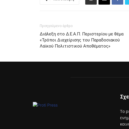
Προηγούμενο άρθρο
Διάλεξη στο Δ.Ε.Α.Π. Περιστερίου με θέμα
«Τρόποι Διαχείρισης του Παραδοσιακού
Λαϊκού Πολιτιστικού Αποθέματος»
Σχε
Το p
ενημ
κοιν