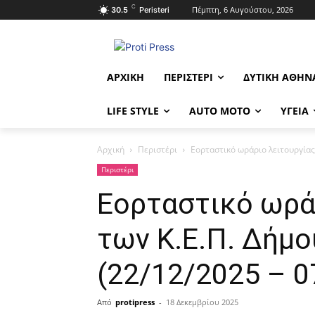
C
Πέμπτη, 6 Αυγούστου, 2026
30.5
Peristeri
ΑΡΧΙΚΉ
ΠΕΡΙΣΤΈΡΙ
ΔΥΤΙΚΉ ΑΘΉΝ
LIFE STYLE
AUTO MOTO
ΥΓΕΊΑ
Αρχική
Περιστέρι
Εορταστικό ωράριο λειτουργίας
Περιστέρι
Εορταστικό ωρά
των Κ.Ε.Π. Δήμ
(22/12/2025 – 0
Από
protipress
-
18 Δεκεμβρίου 2025