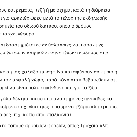
ς και ρέματα, πεζή ή με όχημα, κατά τη διάρκεια
 για αρκετές ώρες μετά το τέλος της εκδήλωσής
 σημεία του οδικού δικτύου, όπου ο δρόμος
υπάρχει γέφυρα.
αι δραστηριότητες σε θαλάσσιες και παράκτιες
των έντονων καιρικών φαινομένων (κίνδυνος από
εια μιας χαλαζόπτωσης. Να καταφύγουν σε κτίριο ή
υν τον ασφαλή χώρο, παρά μόνο όταν βεβαιωθούν ότι
εί να είναι πολύ επικίνδυνη και για τα ζώα.
γάλα δέντρα, κάτω από αναρτημένες πινακίδες και
είμενα (π.χ. γλάστρες, σπασμένα τζάμια κλπ.) μπορεί
αφος (π.χ. κάτω από μπαλκόνια).
κατά τόπους αρμοδίων φορέων, όπως Τροχαία κλπ.