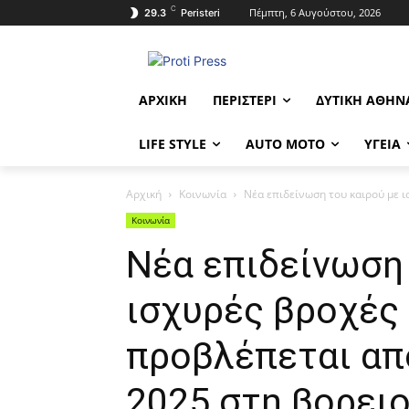
C
Πέμπτη, 6 Αυγούστου, 2026
29.3
Peristeri
ΑΡΧΙΚΉ
ΠΕΡΙΣΤΈΡΙ
ΔΥΤΙΚΉ ΑΘΉΝ
LIFE STYLE
AUTO MOTO
ΥΓΕΊΑ
Αρχική
Κοινωνία
Νέα επιδείνωση του καιρού με ι
Κοινωνία
Νέα επιδείνωση 
ισχυρές βροχές 
προβλέπεται από
2025 στη βορειο