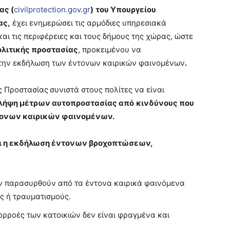
ας (
civilprotection.gov.gr
)
του Υπουργείου
ας,
έχει ενημερώσει τις αρμόδιες υπηρεσιακά
αι τις περιφέρειες και τους δήμους της χώρας, ώστε
ολιτικής προστασίας
, προκειμένου να
ό την εκδήλωση των έντονων καιρικών φαινομένων
.
ς Προστασίας
συνιστά στους πολίτες να είναι
λήψη μέτρων αυτοπροστασίας από
κινδύνους που
τονων καιρικών φαινομένων
.
ι η εκδήλωση έντονων βροχοπτώσεων,
ν παρασυρθούν από τα έντονα καιρικά φαινόμενα
ς ή τραυματισμούς.
ρορροές των κατοικιών δεν είναι φραγμένα και