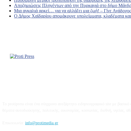
Προσωρινή μερική τροποποίηση της διαδρομής της λεωφορει
Αποζημιώσεις Πληγέντων από την Πυρκαγιά στο δήμο Μάνδρ
Μια αγκαλιά αρκεί… για να αλλάξει μια ζωή! – Γίνε Ανάδοχ
Ο Δήμος Χαϊδαρίου απομάκρυνε υπολείμματα, κλαδέματα και 
Σχετικά με εμάς
Το protipress είναι ένα σύγχρονο ανεξάρτητο ειδησεογραφικό site με βασικ
θέματα αυτοδιοίκησης, πολιτικής, οικονομίας, κοινωνίας, διεθνή, υγείας, αθλη
Επικοινωνία:
info@protimedia.gr