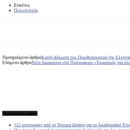
Ετικέτες
Πολυτεχνείο
Κοινοποίηση
Προηγούμενο άρθρο
Kοινή Δήλωση του Πρωθυπουργού της Ελληνικ
Επόμενο άρθρο
Νέοι δικαιούχοι στο Πρόγραμμα «Τουρισμός για όλ
Πρόσφατα άρθρα
112 υποτροφίες από το Ίδρυμα Ωνάση για το Ακαδημαϊκό Έτο