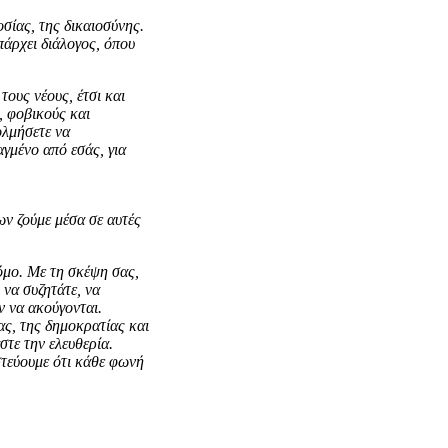
σίας, της δικαιοσύνης.
υπάρχει διάλογος, όπου
ους νέους, έτσι και
, φοβικούς και
ολμήσετε να
γμένο από εσάς, για
ων ζούμε μέσα σε αυτές
ρόμο. Με τη σκέψη σας,
 να συζητάτε, να
ν να ακούγονται.
ας, της δημοκρατίας και
τε την ελευθερία.
στεύουμε ότι κάθε φωνή