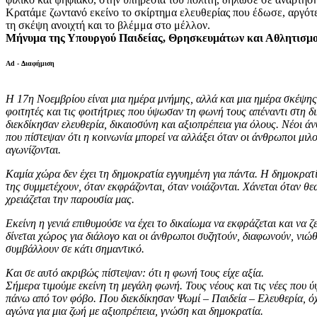
Κρατάμε ζωντανό εκείνο το σκίρτημα ελευθερίας που έδωσε, αργότ
τη σκέψη ανοιχτή και το βλέμμα στο μέλλον.
Μήνυμα της Υπουργού Παιδείας, Θρησκευμάτων και Αθλητισμού
Ad - Διαφήμιση
Η 17η Νοεμβρίου είναι μια ημέρα μνήμης, αλλά και μια ημέρα σκέψη
φοιτητές και τις φοιτήτριες που ύψωσαν τη φωνή τους απέναντι στη δ
διεκδίκησαν ελευθερία, δικαιοσύνη και αξιοπρέπεια για όλους. Νέοι ά
που πίστεψαν ότι η κοινωνία μπορεί να αλλάξει όταν οι άνθρωποι μιλ
αγωνίζονται.
Καμία χώρα δεν έχει τη δημοκρατία εγγυημένη για πάντα. Η δημοκρατία
της συμμετέχουν, όταν εκφράζονται, όταν νοιάζονται. Χάνεται όταν θε
χρειάζεται την παρουσία μας.
Εκείνη η γενιά επιθυμούσε να έχει το δικαίωμα να εκφράζεται και να ζε
δίνεται χώρος για διάλογο και οι άνθρωποι συζητούν, διαφωνούν, νιώ
συμβάλλουν σε κάτι σημαντικό.
Και σε αυτό ακριβώς πίστεψαν: ότι η φωνή τους είχε αξία.
Σήμερα τιμούμε εκείνη τη μεγάλη φωνή. Τους νέους και τις νέες που
πάνω από τον φόβο. Που διεκδίκησαν Ψωμί – Παιδεία – Ελευθερία, ό
αγώνα για μια ζωή με αξιοπρέπεια, γνώση και δημοκρατία.