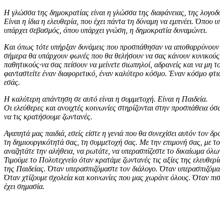
Η γλώσσα της δημοκρατίας είναι η γλώσσα της διαφάνειας, της λογοδο
Είναι η ίδια η ελευθερία, που έχει πάντα τη δύναμη να εμπνέει. Όπου 
υπάρχει σεβασμός, όπου υπάρχει γνώση, η δημοκρατία δυναμώνει.
Και όπως τότε υπήρξαν δυνάμεις που προσπάθησαν να αποθαρρύνουν τ
σήμερα θα υπάρχουν φωνές που θα θελήσουν να σας κάνουν κυνικούς
παθητικούς·να σας πείσουν να μείνετε σιωπηλοί, αδρανείς και να μη τ
φανταστείτε έναν διαφορετικό, έναν καλύτερο κόσμο. Έναν κόσμο φτια
εσάς.
Η καλύτερη απάντηση σε αυτό είναι η συμμετοχή. Είναι η Παιδεία.
Οι ελεύθερες και ανοιχτές κοινωνίες στηρίζονται στην προσπάθεια όσ
να τις κρατήσουμε ζωντανές.
Αγαπητά μας παιδιά, εσείς είστε η γενιά που θα συνεχίσει αυτόν τον δ
τη δημιουργικότητά σας, τη συμμετοχή σας. Με την επιμονή σας, με το
αναζητάτε την αλήθεια, να ρωτάτε, να υπερασπίζεστε το δικαίωμα όλω
Τιμούμε το Πολυτεχνείο όταν κρατάμε ζωντανές τις αξίες της ελευθερί
της Παιδείας. Όταν υπερασπιζόμαστε τον διάλογο. Όταν υπερασπιζόμασ
Όταν χτίζουμε σχολεία και κοινωνίες που μας χωράνε όλους. Όταν πι
έχει σημασία.