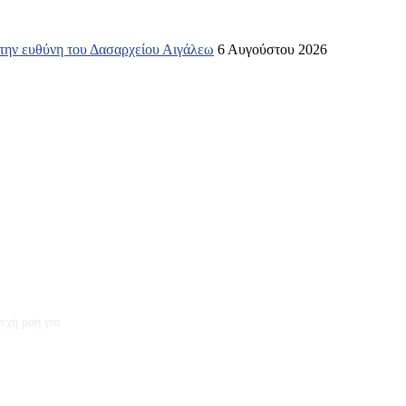
 την ευθύνη του Δασαρχείου Αιγάλεω
6 Αυγούστου 2026
εχή ροή για