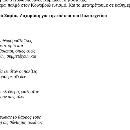
ερα, παλμό στον Κοινοβουλευτισμό. Και το μετατρέπουμε σε καθημερι
 Σοφίας Ζαχαράκη για την επέτειο του Πολυτεχνείου
ς. Θυμόμαστε τους
ικτατορία και
νθρωποι, όπως εσείς,
ούν, συμμετέχουν και
 ζει όταν οι πολίτες
ωρούμε ότι δεν
ι ελεύθερα, γιατί όταν
θουν πως όλοι
 ύψωσαν το θάρρος τους
χι ως σύνθημα, αλλά ως