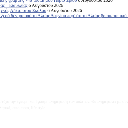
ακής γραμμής 748 του Δήμου Περιστερίου
6 Αυγούστου 2026
ας – Ειδυλλίας
6 Αυγούστου 2026
ος ενός Αδέσποτου Σκύλου
6 Αυγούστου 2026
ξερά δέντρα από το Άλσος Δαφνίου παρ’ ότι το Άλσος βρίσκεται υπό
ό στόχο την έγκυρη και έγκαιρη ενημέρωση των πολιτών. Θα ενημερώνει με συν
τικά, auto moto, life style.