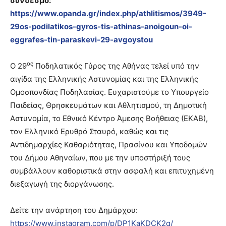
σύνδεσμο:
https://www.opanda.gr/index.php/athlitismos/3949-
29os-podilatikos-gyros-tis-athinas-anoigoun-oi-
eggrafes-tin-paraskevi-29-avgoystou
ος
Ο 29
Ποδηλατικός Γύρος της Αθήνας τελεί υπό την
αιγίδα της Ελληνικής Αστυνομίας και της Ελληνικής
Ομοσπονδίας Ποδηλασίας. Ευχαριστούμε το Υπουργείο
Παιδείας, Θρησκευμάτων και Αθλητισμού, τη Δημοτική
Αστυνομία, το Εθνικό Κέντρο Άμεσης Βοήθειας (ΕΚΑΒ),
τον Ελληνικό Ερυθρό Σταυρό, καθώς και τις
Αντιδημαρχίες Καθαριότητας, Πρασίνου και Υποδομών
του Δήμου Αθηναίων, που με την υποστήριξή τους
συμβάλλουν καθοριστικά στην ασφαλή και επιτυχημένη
διεξαγωγή της διοργάνωσης.
Δείτε την ανάρτηση του Δημάρχου:
https://www.instagram.com/p/DP1KaKDCK2q/