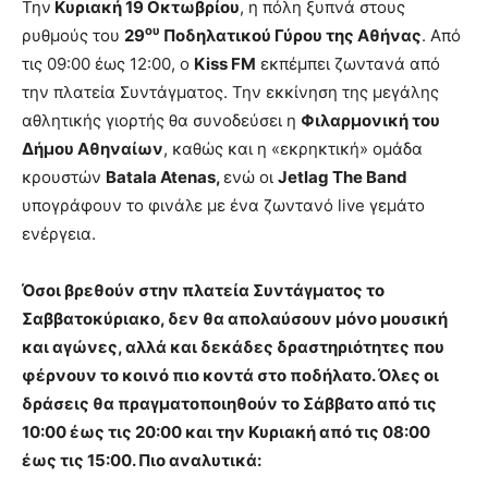
Την
Κυριακή 19 Οκτωβρίου
, η πόλη ξυπνά στους
ου
ρυθμούς του
29
Ποδηλατικού Γύρου της Αθήνας
. Από
τις 09:00 έως 12:00, ο
Kiss FM
εκπέμπει ζωντανά από
την πλατεία Συντάγματος. Την εκκίνηση της μεγάλης
αθλητικής γιορτής θα συνοδεύσει η
Φιλαρμονική του
Δήμου Αθηναίων
, καθώς και η «εκρηκτική» ομάδα
κρουστών
Batala Atenas,
ενώ οι
Jetlag The Band
υπογράφουν το φινάλε με ένα ζωντανό live γεμάτο
ενέργεια.
Όσοι βρεθούν στην πλατεία Συντάγματος το
Σαββατοκύριακο, δεν θα απολαύσουν μόνο μουσική
και αγώνες, αλλά και δεκάδες δραστηριότητες που
φέρνουν το κοινό πιο κοντά στο ποδήλατο. Όλες οι
δράσεις θα πραγματοποιηθούν το Σάββατο από τις
10:00 έως τις 20:00 και την Κυριακή από τις 08:00
έως τις 15:00. Πιο αναλυτικά: