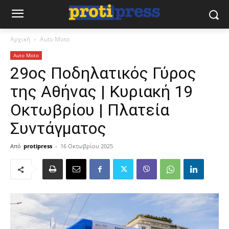
Αρχική
Auto Moto
Auto Moto
29ος Ποδηλατικός Γύρος
της Αθήνας | Κυριακή 19
Οκτωβρίου | Πλατεία
Συντάγματος
Από
protipress
-
16 Οκτωβρίου 2025