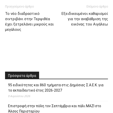
Προηγούμενο άρθρο
Επόμενο άρθρο
Το νέο διαδραστικό
Εξειδικευμένοι καθαρισμοί
σιντριβάνι στην Τερψιθέα
για την αναβάθμιση της
έχει ξετρελάνει μικρούς και
εικόνας του Αιγάλεω
μεγάλους
Πρόσφατα άρθρα
95 ειδικότητες και 860 τμήματα στις Δημόσιες Σ.Α.Ε.Κ. για
το εκπαιδευτικό έτος 2026-2027
8 Αυγούστου 2026
Επιστροφή στην πόλη τον Σεπτέμβριο και πάλι ΜΑΖΙ στο
Άλσος Περιστερίου