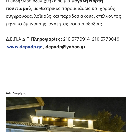
Η εκδήλωση εξελίχθηκε σε μια
μεγάλη γιορτή
πολιτισμού
, με θεατρικές παρουσιάσεις και χορούς
σύγχρονους, λαϊκούς και παραδοσιακούς, στέλνοντας
μήνυμα έμπνευσης, ενότητας και αισιοδοξίας.
Δ.Ε.Π.Α.Δ.Π
Πληροφορίες:
210 5779914, 210 5779049
www.depadp.gr
,
depadp@yahoo.gr
Ad - Διαφήμιση