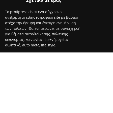
Σχετικά με εμάς
Το protipress είναι ένα σύγχρονο
ανεξάρτητο ειδησεογραφικό site με βασικό
στόχο την έγκυρη και έγκαιρη ενημέρωση
των πολιτών. Θα ενημερώνει με συνεχή ροή
για θέματα αυτοδιοίκησης, πολιτικής,
οικονομίας, κοινωνίας, διεθνή, υγείας,
αθλητικά, auto moto, life style.
Επικοινωνία:
info@protimedia.gr
© Developed by
Uprise
Όροι Χρήσης
Πολιτική Απορρήτου
Διαφήμιση
Επικοινωνία