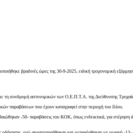
ποιήθηκε βραδινές ώρες της 30-9-2025, ειδική τροχονομική εξόρμηση
με τη συνδρομή αστυνομικών των Ο.Ε.Π.Τ.Α. της Διεύθυνσης Τροχαία
ικών παραβάσεων που έχουν καταγραφεί στην περιοχή του Ιλίου.
βαιώθηκαν -50- παραβάσεις του ΚΟΚ, όπως ενδεικτικά, για στέρηση 
ας οδήγησης, ενώ ακινητοποιήθηκαν και μεταφέρθηκαν με γερανό -13-