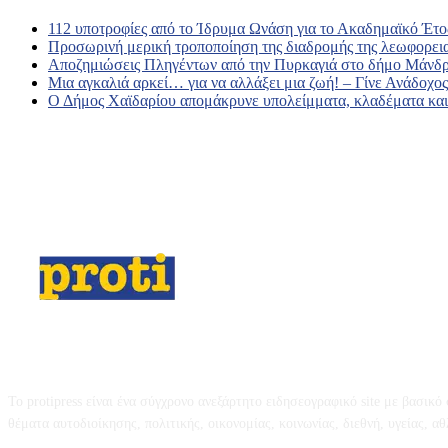
112 υποτροφίες από το Ίδρυμα Ωνάση για το Ακαδημαϊκό Έτο
Προσωρινή μερική τροποποίηση της διαδρομής της λεωφορει
Αποζημιώσεις Πληγέντων από την Πυρκαγιά στο δήμο Μάνδρ
Μια αγκαλιά αρκεί… για να αλλάξει μια ζωή! – Γίνε Ανάδοχ
Ο Δήμος Χαϊδαρίου απομάκρυνε υπολείμματα, κλαδέματα και 
Σχετικά με εμάς
Το protipress είναι ένα σύγχρονο ανεξάρτητο ειδησεογραφικό site με βασικ
θέματα αυτοδιοίκησης, πολιτικής, οικονομίας, κοινωνίας, διεθνή, υγείας, αθλη