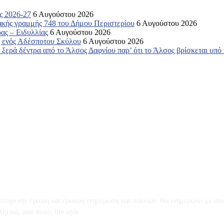
ς 2026-27
6 Αυγούστου 2026
ακής γραμμής 748 του Δήμου Περιστερίου
6 Αυγούστου 2026
ας – Ειδυλλίας
6 Αυγούστου 2026
ος ενός Αδέσποτου Σκύλου
6 Αυγούστου 2026
ξερά δέντρα από το Άλσος Δαφνίου παρ’ ότι το Άλσος βρίσκεται υπό
ό στόχο την έγκυρη και έγκαιρη ενημέρωση των πολιτών. Θα ενημερώνει με συν
τικά, auto moto, life style.