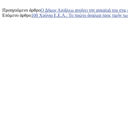
Προηγούμενο άρθρο
Ο Δήμος Αιγάλεω ανοίγει την αγκαλιά του στις
Επόμενο άρθρο
100 Χρόνια Ε.Ε.Α.: Το πρώτο άγαλμα προς τιμήν τω