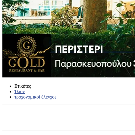
Ετικέτες
Ίλιον
τροχονομικοί έλεγχοι
Κοινοποίηση