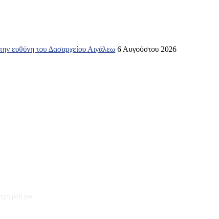
 την ευθύνη του Δασαρχείου Αιγάλεω
6 Αυγούστου 2026
εχή ροή για