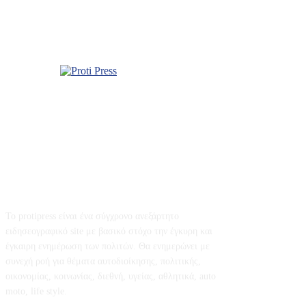
Σχετικά με εμάς
Το protipress είναι ένα σύγχρονο ανεξάρτητο
ειδησεογραφικό site με βασικό στόχο την έγκυρη και
έγκαιρη ενημέρωση των πολιτών. Θα ενημερώνει με
συνεχή ροή για θέματα αυτοδιοίκησης, πολιτικής,
οικονομίας, κοινωνίας, διεθνή, υγείας, αθλητικά, auto
moto, life style.