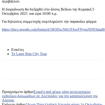
περιβάλλον.
Η διοργάνωση θα διεξαχθεί στο άλσος Βεΐκου την Κυριακή 5
Οκτωβρίου 2025 και ώρα 10:00 π.μ.
Για δηλώσεις συμμετοχής συμπληρώστε την παρακάτω φόρμα:
https://docs.google.com/forms/d/18ODxcNkU9AwFNynzN9X9aia
Ετικέτες
Το Laser Run City Tour
Προηγούμενο άρθρο
Έναρξη από αέρος ρίψη αντιλυσσικών
εμβολίων-δολωμάτων σε Αλεπούδες για την καταπολέμηση της
Λύσσας
Επόμενο άρθρο
24ωρη Πανελλαδική Απεργία αύριο 1η Οκτωβρίου