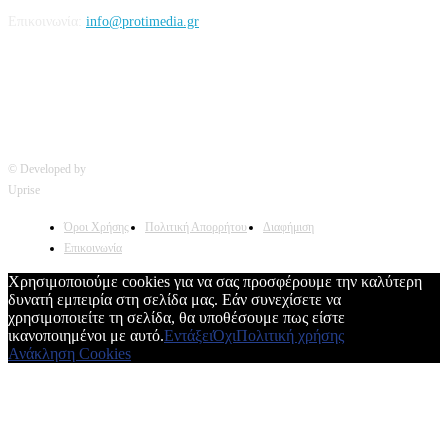
Επικοινωνία:
info@protimedia.gr
© Developed by
Uprise
Όροι Χρήσης
Πολιτική Απορρήτου
Διαφήμιση
Επικοινωνία
Χρησιμοποιούμε cookies για να σας προσφέρουμε την καλύτερη
δυνατή εμπειρία στη σελίδα μας. Εάν συνεχίσετε να
χρησιμοποιείτε τη σελίδα, θα υποθέσουμε πως είστε
ικανοποιημένοι με αυτό.
Εντάξει
Όχι
Πολιτική χρήσης
Ανάκληση Cookies