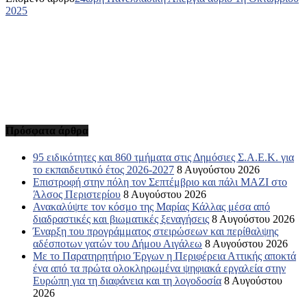
2025
Πρόσφατα άρθρα
95 ειδικότητες και 860 τμήματα στις Δημόσιες Σ.Α.Ε.Κ. για
το εκπαιδευτικό έτος 2026-2027
8 Αυγούστου 2026
Επιστροφή στην πόλη τον Σεπτέμβριο και πάλι ΜΑΖΙ στο
Άλσος Περιστερίου
8 Αυγούστου 2026
Ανακαλύψτε τον κόσμο της Μαρίας Κάλλας μέσα από
διαδραστικές και βιωματικές ξεναγήσεις
8 Αυγούστου 2026
Έναρξη του προγράμματος στειρώσεων και περίθαλψης
αδέσποτων γατών του Δήμου Αιγάλεω
8 Αυγούστου 2026
Με το Παρατηρητήριο Έργων η Περιφέρεια Αττικής αποκτά
ένα από τα πρώτα ολοκληρωμένα ψηφιακά εργαλεία στην
Ευρώπη για τη διαφάνεια και τη λογοδοσία
8 Αυγούστου
2026