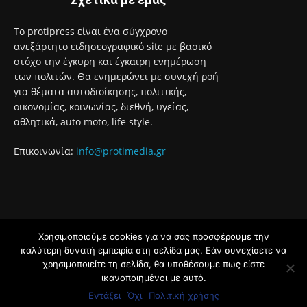
Το protipress είναι ένα σύγχρονο
ανεξάρτητο ειδησεογραφικό site με βασικό
στόχο την έγκυρη και έγκαιρη ενημέρωση
των πολιτών. Θα ενημερώνει με συνεχή ροή
για θέματα αυτοδιοίκησης, πολιτικής,
οικονομίας, κοινωνίας, διεθνή, υγείας,
αθλητικά, auto moto, life style.
Επικοινωνία:
info@protimedia.gr
Χρησιμοποιούμε cookies για να σας προσφέρουμε την
© Developed by
καλύτερη δυνατή εμπειρία στη σελίδα μας. Εάν συνεχίσετε να
Uprise
χρησιμοποιείτε τη σελίδα, θα υποθέσουμε πως είστε
ικανοποιημένοι με αυτό.
Όροι Χρήσης
Πολιτική Απορρήτου
Εντάξει
Όχι
Πολιτική χρήσης
Διαφήμιση
Επικοινωνία