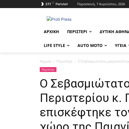
C
Παρασκευή, 7 Αυγούστου, 2026
27.1
Peristeri
ΑΡΧΙΚΉ
ΠΕΡΙΣΤΈΡΙ
ΔΥΤΙΚΉ ΑΘΉΝ
LIFE STYLE
AUTO MOTO
ΥΓΕΊΑ
Αρχική
Περιστέρι
Ο Σεβασμιώτατος μητροπολίτης
Περιστέρι
Ο Σεβασμιώτατο
Περιστερίου κ. 
επισκέφτηκε το
χώρο της Παιαν