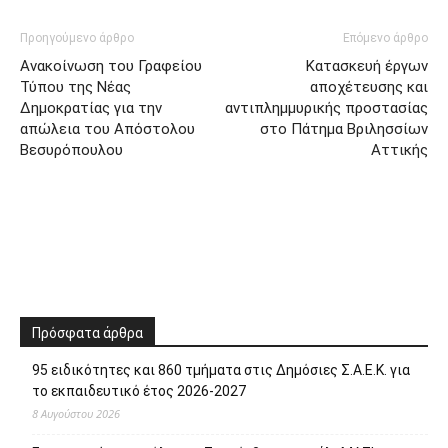
Προηγούμενο άρθρο
Επόμενο άρθρο
Ανακοίνωση του Γραφείου
Κατασκευή έργων
Τύπου της Νέας
αποχέτευσης και
Δημοκρατίας για την
αντιπλημμυρικής προστασίας
απώλεια του Απόστολου
στο Πάτημα Βριλησσίων
Βεσυρόπουλου
Αττικής
Πρόσφατα άρθρα
95 ειδικότητες και 860 τμήματα στις Δημόσιες Σ.Α.Ε.Κ. για
το εκπαιδευτικό έτος 2026-2027
8 Αυγούστου 2026