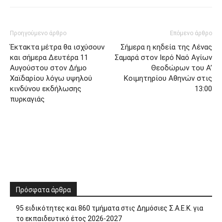
Προηγούμενο άρθρο
Επόμενο άρθρο
Έκτακτα μέτρα θα ισχύσουν
Σήμερα η κηδεία της Λένας
και σήμερα Δευτέρα 11
Σαμαρά στον Ιερό Ναό Αγίων
Αυγούστου στον Δήμο
Θεοδώρων του Α’
Χαϊδαρίου λόγω υψηλού
Κοιμητηρίου Αθηνών στις
κινδύνου εκδήλωσης
13:00
πυρκαγιάς
Πρόσφατα άρθρα
95 ειδικότητες και 860 τμήματα στις Δημόσιες Σ.Α.Ε.Κ. για
το εκπαιδευτικό έτος 2026-2027