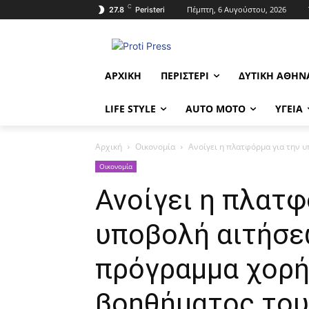
C
Πέμπτη, 6 Αυγούστου, 2026
27.8
Peristeri
ΑΡΧΙΚΉ
ΠΕΡΙΣΤΈΡΙ
ΔΥΤΙΚΉ ΑΘΉΝ
LIFE STYLE
AUTO MOTO
ΥΓΕΊΑ
Αρχική
Οικονομία
Ανοίγει η πλατφόρμα για την 
Οικονομία
Ανοίγει η πλατφ
υποβολή αιτήσε
πρόγραμμα χορή
βοηθήματος το