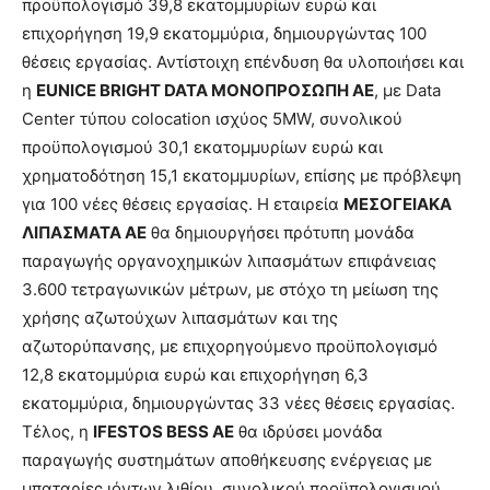
προϋπολογισμό 39,8 εκατομμυρίων ευρώ και
επιχορήγηση 19,9 εκατομμύρια, δημιουργώντας 100
θέσεις εργασίας. Αντίστοιχη επένδυση θα υλοποιήσει και
η
EUNICE BRIGHT DATA ΜΟΝΟΠΡΟΣΩΠΗ ΑΕ
, με Data
Center τύπου colocation ισχύος 5MW, συνολικού
προϋπολογισμού 30,1 εκατομμυρίων ευρώ και
χρηματοδότηση 15,1 εκατομμυρίων, επίσης με πρόβλεψη
για 100 νέες θέσεις εργασίας. Η εταιρεία
ΜΕΣΟΓΕΙΑΚΑ
ΛΙΠΑΣΜΑΤΑ ΑΕ
θα δημιουργήσει πρότυπη μονάδα
παραγωγής οργανοχημικών λιπασμάτων επιφάνειας
3.600 τετραγωνικών μέτρων, με στόχο τη μείωση της
χρήσης αζωτούχων λιπασμάτων και της
αζωτορύπανσης, με επιχορηγούμενο προϋπολογισμό
12,8 εκατομμύρια ευρώ και επιχορήγηση 6,3
εκατομμύρια, δημιουργώντας 33 νέες θέσεις εργασίας.
Τέλος, η
IFESTOS BESS ΑΕ
θα ιδρύσει μονάδα
παραγωγής συστημάτων αποθήκευσης ενέργειας με
μπαταρίες ιόντων λιθίου, συνολικού προϋπολογισμού