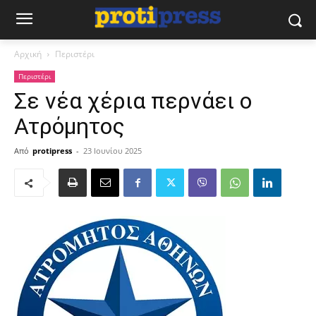
Αρχική
Περιστέρι
Περιστέρι
Σε νέα χέρια περνάει ο
Ατρόμητος
Από
protipress
-
23 Ιουνίου 2025