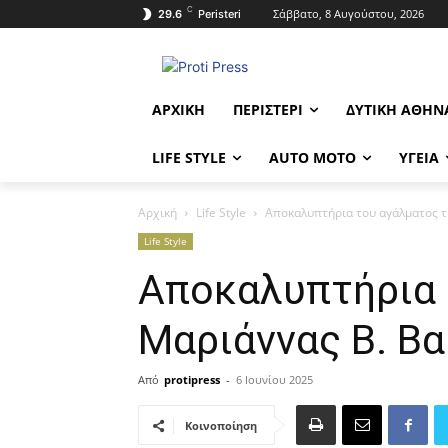
C
Σάββατο, 8 Αυγούστου, 2026
29.6
Peristeri
ΑΡΧΙΚΉ
ΠΕΡΙΣΤΈΡΙ
ΔΥΤΙΚΉ ΑΘΉΝ
LIFE STYLE
AUTO MOTO
ΥΓΕΊΑ
Αρχική
Life Style
Αποκαλυπτήρια του αγάλματος τ
Life Style
Αποκαλυπτήρια 
Μαριάννας Β. Βα
Από
protipress
-
6 Ιουνίου 2025
Κοινοποίηση