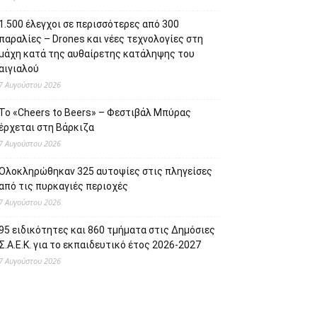
1.500 έλεγχοι σε περισσότερες από 300
παραλίες – Drones και νέες τεχνολογίες στη
μάχη κατά της αυθαίρετης κατάληψης του
αιγιαλού
7 Αυγούστου 2026
Το «Cheers to Beers» – Φεστιβάλ Μπύρας
έρχεται στη Βάρκιζα
7 Αυγούστου 2026
Ολοκληρώθηκαν 325 αυτοψίες στις πληγείσες
από τις πυρκαγιές περιοχές
7 Αυγούστου 2026
95 ειδικότητες και 860 τμήματα στις Δημόσιες
Σ.Α.Ε.Κ. για το εκπαιδευτικό έτος 2026-2027
7 Αυγούστου 2026