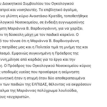
υ Διοικητικού Συμβουλίου του Ογκολογικού
ατροί και νοσηλευτές. Το επιβλητικό άγαλμα,
νο γλύπτη κύριο Αναστάσιο Κρατίδη, τοποθετήθηκε
ολογικού Νοσοκομείου, σε ένδειξη ευγνωμοσύνης
ηστη Μαριάννα Β. Βαρδινογιάννη, για να χαρίζει
ουν τη δύσκολη μάχη με τον παιδικό καρκίνο. Ο
 του τόνισε ότι η Μαριάννα Β. Βαρδινογιάννη
πατρίδας μας και η Πολιτεία τιμά τη μνήμη της και
βασμό. Εμφανώς συγκινημένη η Πρόεδρος της
ννη,μίλησε από καρδιάς για το έργο και την
ς. Ο Πρόεδρος του Ογκολογικού Νοσοκομείου κύριος
υποδομές υγείας που προσέφερε η αείμνηστη
κινητική ήταν η στιγμή όταν δύο αποθεραπευμένα
λων των παιδιών της ΕΛΠΙΔΑΣ, θέλοντας να εκφράσουν
γαλμα της Μαριάννας πολύχρωμα λουλούδια,
τους «ευχαριστώ».