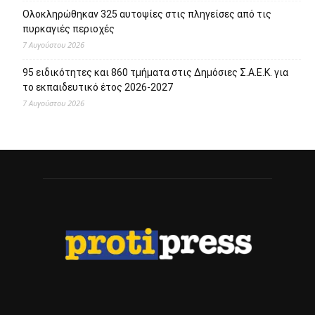
Πρόσφατα άρθρα
Το Allou! fan park γίνεται πόλος πολιτισμού, αναψυχής,
ψυχαγωγίας και αθλητισμού
7 Αυγούστου 2026
1.500 έλεγχοι σε περισσότερες από 300 παραλίες – Drones
και νέες τεχνολογίες στη μάχη κατά της αυθαίρετης
κατάληψης του αιγιαλού
7 Αυγούστου 2026
Το «Cheers to Beers» – Φεστιβάλ Μπύρας έρχεται στη
Βάρκιζα
7 Αυγούστου 2026
Ολοκληρώθηκαν 325 αυτοψίες στις πληγείσες από τις