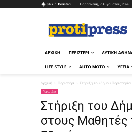
C
Παρασκευή, 7 Αυγούστου, 2026
34.7
Peristeri
ΑΡΧΙΚΉ
ΠΕΡΙΣΤΈΡΙ
ΔΥΤΙΚΉ ΑΘΉΝ
LIFE STYLE
AUTO MOTO
ΥΓΕΊΑ
Αρχική
Περιστέρι
Στήριξη του Δήμου Περιστερίο
Περιστέρι
Στήριξη του Δή
στους Μαθητές