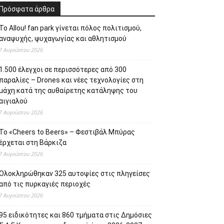
Πρόσφατα άρθρα
Το Allou! fan park γίνεται πόλος πολιτισμού,
αναψυχής, ψυχαγωγίας και αθλητισμού
7 Αυγούστου 2026
1.500 έλεγχοι σε περισσότερες από 300
παραλίες – Drones και νέες τεχνολογίες στη
μάχη κατά της αυθαίρετης κατάληψης του
αιγιαλού
7 Αυγούστου 2026
Το «Cheers to Beers» – Φεστιβάλ Μπύρας
έρχεται στη Βάρκιζα
7 Αυγούστου 2026
Ολοκληρώθηκαν 325 αυτοψίες στις πληγείσες
από τις πυρκαγιές περιοχές
7 Αυγούστου 2026
95 ειδικότητες και 860 τμήματα στις Δημόσιες