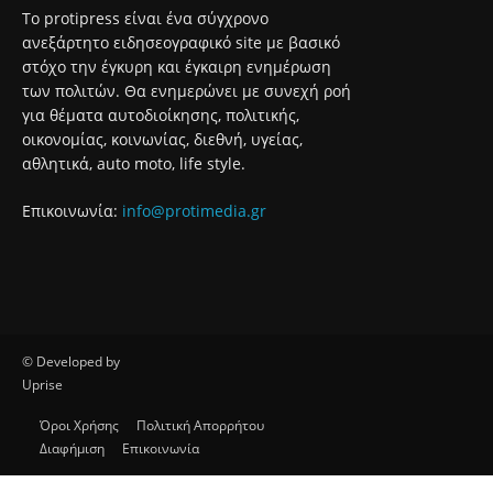
Ολοκληρώθηκαν 325 αυτοψίες στις πληγείσες από τις
πυρκαγιές περιοχές
7 Αυγούστου 2026
95 ειδικότητες και 860 τμήματα στις Δημόσιες Σ.Α.Ε.Κ. για
το εκπαιδευτικό έτος 2026-2027
7 Αυγούστου 2026
Σχετικά με εμάς
Το protipress είναι ένα σύγχρονο
ανεξάρτητο ειδησεογραφικό site με βασικό