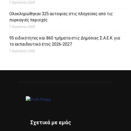
Πρόσφατα άρθρα
Το Allou! fan park γίνεται πόλος πολιτισμού, αναψυχής,
ψυχαγωγίας και αθλητισμού
7 Αυγούστου 2026
1.500 έλεγχοι σε περισσότερες από 300 παραλίες – Drones
και νέες τεχνολογίες στη μάχη κατά της αυθαίρετης
κατάληψης του αιγιαλού
7 Αυγούστου 2026
Το «Cheers to Beers» – Φεστιβάλ Μπύρας έρχεται στη
Βάρκιζα
7 Αυγούστου 2026