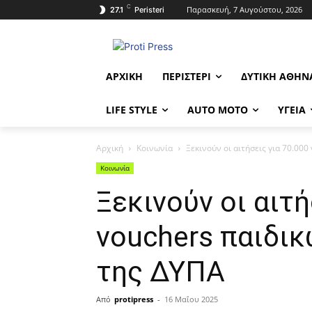
C
Παρασκευή, 7 Αυγούστου, 2026
27.1
Peristeri
ΑΡΧΙΚΉ
ΠΕΡΙΣΤΈΡΙ
ΔΥΤΙΚΉ ΑΘΉΝ
LIFE STYLE
AUTO MOTO
ΥΓΕΊΑ
Αρχική
Κοινωνία
Ξεκινούν οι αιτήσεις για 70.0
Κοινωνία
Ξεκινούν οι αιτή
vouchers παιδι
της ΔΥΠΑ
Από
protipress
-
16 Μαΐου 2025