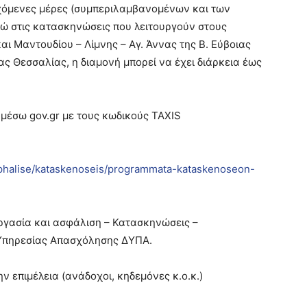
νεχόμενες μέρες (συμπεριλαμβανομένων και των
ώ στις κατασκηνώσεις που λειτουργούν στους
αι Μαντουδίου – Λίμνης – Αγ. Άννας της Β. Εύβοιας
ς Θεσσαλίας, η διαμονή μπορεί να έχει διάρκεια έως
 μέσω gov.gr με τους κωδικούς TAXIS
asphalise/kataskenoseis/programmata-kataskenoseon-
Εργασία και ασφάλιση – Κατασκηνώσεις –
πηρεσίας Απασχόλησης ΔΥΠΑ.
την επιμέλεια (ανάδοχοι, κηδεμόνες κ.ο.κ.)