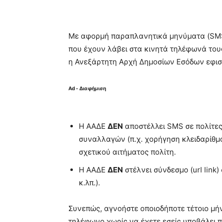
Με αφορμή παραπλανητικά μηνύματα (SMS)
που έχουν λάβει στα κινητά τηλέφωνά του
η Ανεξάρτητη Αρχή Δημοσίων Εσόδων εφισ
Ad - Διαφήμιση
Η ΑΑΔΕ
ΔΕΝ
αποστέλλει SMS σε πολίτες
συναλλαγών (π.χ. χορήγηση κλειδαρίθμ
σχετικού αιτήματος πολίτη.
Η ΑΑΔΕ
ΔΕΝ
στέλνει σύνδεσμο (url link
κ.λπ.).
Συνεπώς, αγνοήστε οποιοδήποτε τέτοιο μή
τηλέφωνο χωρίς να έχετε εσείς υποβάλει 