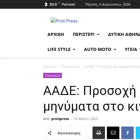
C
Πέμπτη, 6 Αυγούστου, 2026
30.9
Peristeri
ΑΡΧΙΚΉ
ΠΕΡΙΣΤΈΡΙ
ΔΥΤΙΚΉ ΑΘΉΝ
LIFE STYLE
AUTO MOTO
ΥΓΕΊΑ
Αρχική
Οικονομία
ΑΑΔΕ: Προσοχή σε παραπλανητι
Οικονομία
ΑΑΔΕ: Προσοχή 
μηνύματα στο κ
Από
protipress
-
16 Μαΐου 2025
Κοινοποίηση