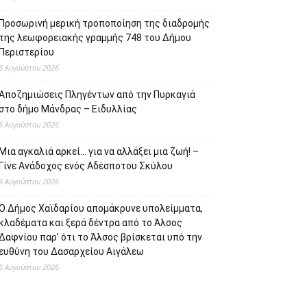
Προσωρινή μερική τροποποίηση της διαδρομής
της λεωφορειακής γραμμής 748 του Δήμου
Περιστερίου
6 Αυγούστου 2026
Αποζημιώσεις Πληγέντων από την Πυρκαγιά
στο δήμο Μάνδρας – Ειδυλλίας
6 Αυγούστου 2026
Μια αγκαλιά αρκεί… για να αλλάξει μια ζωή! –
Γίνε Ανάδοχος ενός Αδέσποτου Σκύλου
6 Αυγούστου 2026
Ο Δήμος Χαϊδαρίου απομάκρυνε υπολείμματα,
κλαδέματα και ξερά δέντρα από το Άλσος
Δαφνίου παρ’ ότι το Άλσος βρίσκεται υπό την
ευθύνη του Δασαρχείου Αιγάλεω
6 Αυγούστου 2026