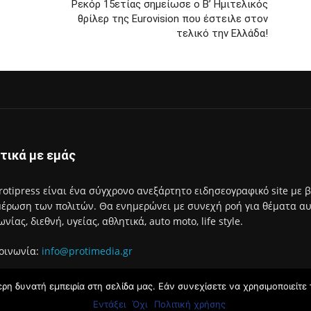
Ρεκόρ 15ετίας σημείωσε ο Β’ Ημιτελικός
θρίλερ της Eurovision που έστειλε στον
τελικό την Ελλάδα!
τικά με εμάς
rotipress είναι ένα σύγχρονο ανεξάρτητο ειδησεογραφικό site με 
έρωση των πολιτών. Θα ενημερώνει με συνεχή ροή για θέματα αυτο
ωνίας, διεθνή, υγείας, αθλητικά, auto moto, life style.
οινωνία:
info@protimedia.gr
η δυνατή εμπειρία στη σελίδα μας. Εάν συνεχίσετε να χρησιμοποιείτε 
Εντάξει
Όχι
Πολιτική χρήσης
Όροι Χρή