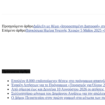
Κοινοποίηση
Προηγούμενο άρθρο
Διάλεξη με θέμα «Ισορροπημένη Διατροφή» σ
Επόμενο άρθρο
Παγκόσμια Ημέρα Υγιεινής Χεριών 5 Μαΐου 2025 «Μ
Πρόσφατα άρθρα
Επιπλέον 8.000 επιδοτούμενες θέσεις στο πρόγραμμα απασχ
Έναρξη Αιτήσεων για το Πρόγραμμα «Τουρισμός για Όλους 
Από σήμερα έως και Δευτέρα 10 Αυγούστου 2026 οι αιτήσεις
Συλλυπητήριο μήνυμα του Δημάρχου Αιγάλεω για την απώλ
Ο Δήμος Περιστερίου στην πρώτη γραμμή στα μέτωπα των π