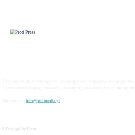
Σχετικά με εμάς
Το protipress είναι ένα σύγχρονο ανεξάρτητο ειδησεογραφικό site με βασικ
θέματα αυτοδιοίκησης, πολιτικής, οικονομίας, κοινωνίας, διεθνή, υγείας, αθλη
Επικοινωνία:
info@protimedia.gr
© Developed by Uprise