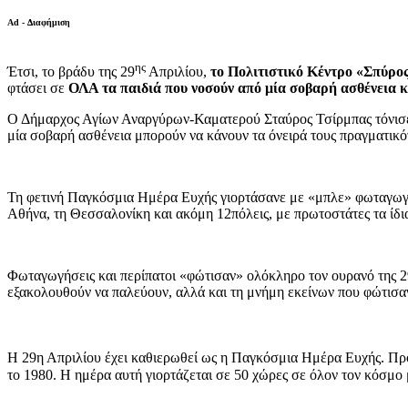
Ad - Διαφήμιση
ης
Έτσι, το βράδυ της 29
Απριλίου,
το Πολιτιστικό Κέντρο «Σπύρο
φτάσει σε
ΟΛΑ τα παιδιά που νοσούν από μία σοβαρή ασθένεια κ
Ο Δήμαρχος Αγίων Αναργύρων-Καματερού Σταύρος Τσίρμπας τόνισε:
μία σοβαρή ασθένεια μπορούν να κάνουν τα όνειρά τους πραγματικό
Τη φετινή Παγκόσμια Ημέρα Ευχής γιορτάσανε με «μπλε» φωταγωγ
Αθήνα, τη Θεσσαλονίκη και ακόμη 12πόλεις, με πρωτοστάτες τα ίδια τ
Φωταγωγήσεις και περίπατοι «φώτισαν» ολόκληρο τον ουρανό της 29
εξακολουθούν να παλεύουν, αλλά και τη μνήμη εκείνων που φώτισα
Η 29η Απριλίου έχει καθιερωθεί ως η Παγκόσμια Ημέρα Ευχής. Πρόκ
το 1980. Η ημέρα αυτή γιορτάζεται σε 50 χώρες σε όλον τον κόσμο