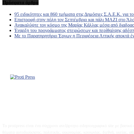
Πρόσφατα άρθρα
95 ειδικότητες και 860 τμήματα στις Δημόσιες Σ.Α.Ε.Κ. για τ
Επιστροφή στην πόλη τον Σεπτέμβριο και πάλι ΜΑΖΙ στο Άλ
Ανακαλύψτε τον κόσμο της Μαρίας Κάλλας μέσα από διαδραστ
Έναρξη του προγράμματος στειρώσεων και περίθαλψης αδέσ
Με το Παρατηρητήριο Έργων η Περιφέρεια Αττικής αποκτά έν
Σχετικά με εμάς
Το protipress είναι ένα σύγχρονο ανεξάρτητο ειδησεογραφικό site με βασικ
θέματα αυτοδιοίκησης, πολιτικής, οικονομίας, κοινωνίας, διεθνή, υγείας, αθλη