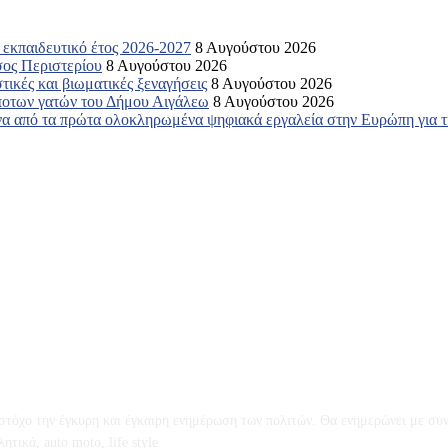
ο εκπαιδευτικό έτος 2026-2027
8 Αυγούστου 2026
σος Περιστερίου
8 Αυγούστου 2026
ικές και βιωματικές ξεναγήσεις
8 Αυγούστου 2026
ποτων γατών του Δήμου Αιγάλεω
8 Αυγούστου 2026
α από τα πρώτα ολοκληρωμένα ψηφιακά εργαλεία στην Ευρώπη για τη
ό στόχο την έγκυρη και έγκαιρη ενημέρωση των πολιτών. Θα ενημερώνει με συν
τικά, auto moto, life style.