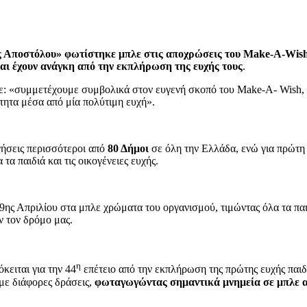
ς Αποστόλου» φωτίστηκε μπλε στις αποχρώσεις του Make-A-Wis
αι έχουν ανάγκη από την εκπλήρωση της ευχής τους
.
 «συμμετέχουμε συμβολικά στον ευγενή σκοπό του Make-A- Wish, θ
τητα μέσα από μία πολύτιμη ευχή».
ήσεις περισσότεροι από
80 Δήμοι
σε όλη την Ελλάδα, ενώ για πρώτη
α παιδιά και τις οικογένειες ευχής.
ης Απριλίου στα μπλε χρώματα του οργανισμού, τιμώντας όλα τα παι
ν τον δρόμο μας.
η
ειται για την 44
επέτειο από την εκπλήρωση της πρώτης ευχής παιδι
 με διάφορες δράσεις,
φωταγωγώντας σημαντικά μνημεία σε μπλε 