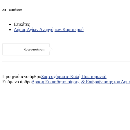
Ad - Διαφήμιση
Ετικέτες
Δήμος Αγίων Αναργύρων-Καματερού
Κοινοποίηση
Προηγούμενο άρθρο
Σας ευχόμαστε Καλή Πρωτομαγιά!
Επόμενο άρθρο
Δράση Ευαισθητοποίησης & Επιβράβευσης του Δήμο