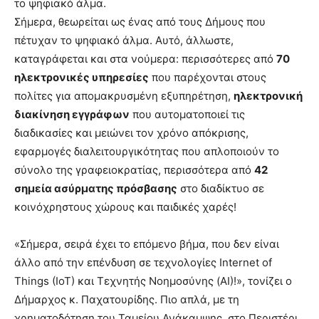
το ψηφιακό άλμα.
Σήμερα, θεωρείται ως ένας από τους Δήμους που
πέτυχαν το ψηφιακό άλμα. Αυτό, άλλωστε,
καταγράφεται και στα νούμερα: περισσότερες από
70
ηλεκτρονικές υπηρεσίες
που παρέχονται στους
πολίτες για απομακρυσμένη εξυπηρέτηση,
ηλεκτρονική
διακίνηση εγγράφων
που αυτοματοποιεί τις
διαδικασίες και μειώνει τον χρόνο απόκρισης,
εφαρμογές διαλειτουργικότητας που απλοποιούν το
σύνολο της γραφειοκρατίας, περισσότερα από
42
σημεία ασύρματης πρόσβασης
στο διαδίκτυο σε
κοινόχρηστους χώρους και παιδικές χαρές!
«Σήμερα, σειρά έχει το επόμενο βήμα, που δεν είναι
άλλο από την επένδυση σε τεχνολογίες Internet of
Things (IoT) και Τεχνητής Νοημοσύνης (AI)!», τονίζει ο
Δήμαρχος κ. Παχατουρίδης. Πιο απλά, με τη
χρηματοδότηση του Ταμείου Ανάκαμψης, στο Περιστέρι