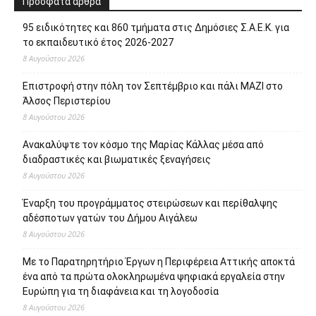
Ευρώπη για τη διαφάνεια και τη λογοδοσία
8 Αυγούστου 2026
Σχετικά με εμάς
Το protipress είναι ένα σύγχρονο
ανεξάρτητο ειδησεογραφικό site με βασικό
στόχο την έγκυρη και έγκαιρη ενημέρωση
των πολιτών. Θα ενημερώνει με συνεχή ροή
για θέματα αυτοδιοίκησης, πολιτικής,
οικονομίας, κοινωνίας, διεθνή, υγείας,