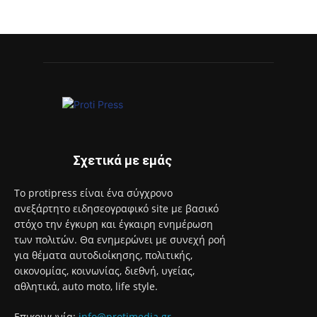
το εκπαιδευτικό έτος 2026-2027
8 Αυγούστου 2026
Επιστροφή στην πόλη τον Σεπτέμβριο και πάλι ΜΑΖΙ στο
Άλσος Περιστερίου
8 Αυγούστου 2026
Ανακαλύψτε τον κόσμο της Μαρίας Κάλλας μέσα από
διαδραστικές και βιωματικές ξεναγήσεις
8 Αυγούστου 2026
Έναρξη του προγράμματος στειρώσεων και περίθαλψης
αδέσποτων γατών του Δήμου Αιγάλεω
8 Αυγούστου 2026
Με το Παρατηρητήριο Έργων η Περιφέρεια Αττικής αποκτά
ένα από τα πρώτα ολοκληρωμένα ψηφιακά εργαλεία στην
Ευρώπη για τη διαφάνεια και τη λογοδοσία
8 Αυγούστου 2026