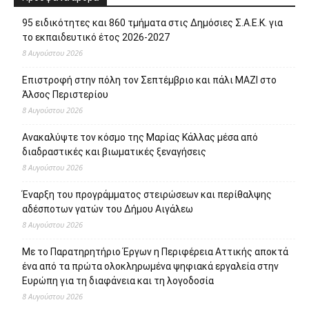
Πρόσφατα άρθρα
95 ειδικότητες και 860 τμήματα στις Δημόσιες Σ.Α.Ε.Κ. για