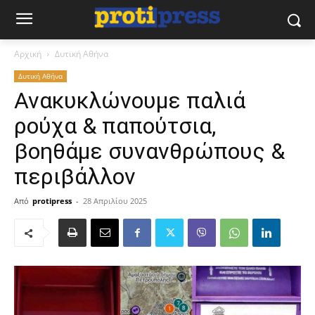
Αρχική
Δυτική Αθήνα
Δυτική Αθήνα
Ανακυκλώνουμε παλιά
ρούχα & παπούτσια,
βοηθάμε συνανθρώπους &
περιβάλλον
Από
protipress
-
28 Απριλίου 2025