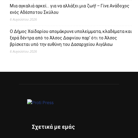
Πρόσφατα άρθρα
112 υποτροφίες από το Ίδρυμα Ωνάση για το Ακαδημαϊκό
Έτος 2026-27
6 Αυγούστου 2026
Προσωρινή μερική τροποποίηση της διαδρομής της
λεωφορειακής γραμμής 748 του Δήμου Περιστερίου
6 Αυγούστου 2026
Αποζημιώσεις Πληγέντων από την Πυρκαγιά στο δήμο
Μάνδρας – Ειδυλλίας
6 Αυγούστου 2026
Μια αγκαλιά αρκεί… για να αλλάξει μια ζωή! – Γίνε Ανάδοχος
ενός Αδέσποτου Σκύλου