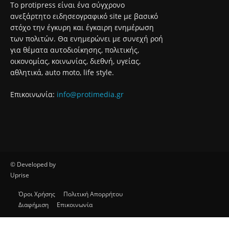
6 Αυγούστου 2026
Ο Δήμος Χαϊδαρίου απομάκρυνε υπολείμματα, κλαδέματα και
ξερά δέντρα από το Άλσος Δαφνίου παρ’ ότι το Άλσος
βρίσκεται υπό την ευθύνη του Δασαρχείου Αιγάλεω
6 Αυγούστου 2026
Σχετικά με εμάς
Το protipress είναι ένα σύγχρονο
ανεξάρτητο ειδησεογραφικό site με βασικό