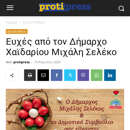
Αρχική
Δυτική Αθήνα
Δυτική Αθήνα
Ευχές από τον Δήμαρχο
Χαϊδαρίου Μιχάλη Σελέκο
Από
protipress
-
19 Απριλίου 2025