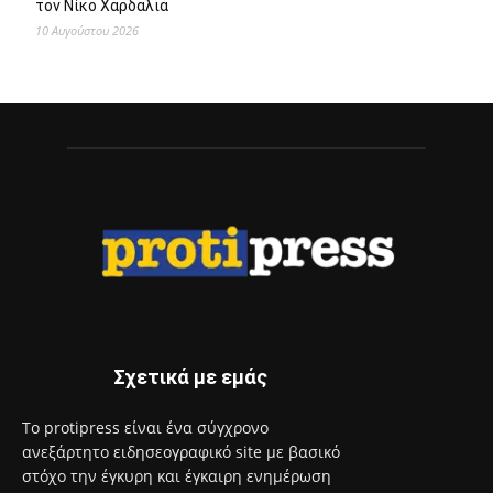
Αίτημα για Ονοματοδοσία Σχολικής Μονάδας στη Μνήμη του
Θεόδωρου Κατσωνόπουλου
10 Αυγούστου 2026
Δύο νέοι Αντιπεριφερειάρχες ορίστηκαν στην Αττική από
τον Νίκο Χαρδαλιά
10 Αυγούστου 2026