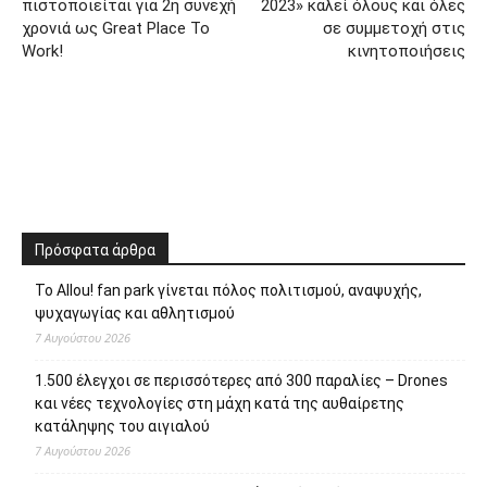
πιστοποιείται για 2η συνεχή
2023» καλεί όλους και όλες
χρονιά ως Great Place To
σε συμμετοχή στις
Work!
κινητοποιήσεις
Πρόσφατα άρθρα
Το Allou! fan park γίνεται πόλος πολιτισμού, αναψυχής,
ψυχαγωγίας και αθλητισμού
7 Αυγούστου 2026
1.500 έλεγχοι σε περισσότερες από 300 παραλίες – Drones
και νέες τεχνολογίες στη μάχη κατά της αυθαίρετης
κατάληψης του αιγιαλού
7 Αυγούστου 2026