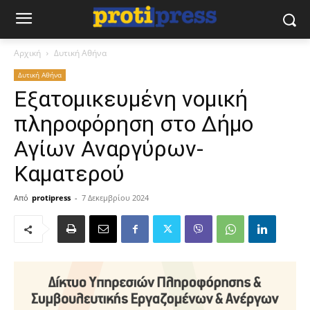
Αρχική
Δυτική Αθήνα
Δυτική Αθήνα
Εξατομικευμένη νομική
πληροφόρηση στο Δήμο
Αγίων Αναργύρων-
Καματερού
Από
protipress
-
7 Δεκεμβρίου 2024