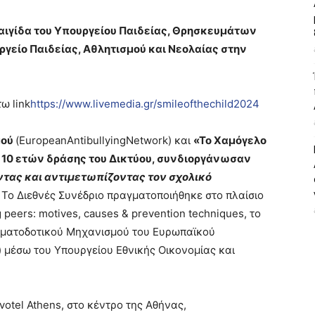
αιγίδα του Υπουργείου Παιδείας, Θρησκευμάτων
ργείο Παιδείας, Αθλητισμού και Νεολαίας στην
ω link
https://www.livemedia.gr/smileofthechild2024
μού
(EuropeanAntibullyingNetwork) και
«Το Χαμόγελο
 10 ετών δράσης του Δικτύου, συνδιοργάνωσαν
τας και αντιμετωπίζοντας τον σχολικό
.
Το Διεθνές Συνέδριο πραγματοποιήθηκε στο πλαίσιο
peers: motives, causes & prevention techniques, το
ρηματοδοτικού Μηχανισμού του Ευρωπαϊκού
 μέσω του Υπουργείου Εθνικής Οικονομίας και
votel Athens, στο κέντρο της Αθήνας,