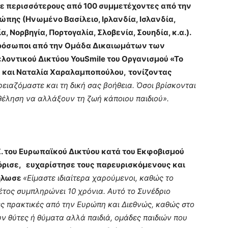
με περισσότερους από 100 συμμετέχοντες από την
ώπης (Ηνωμένο Βασίλειο, Ιρλανδία, Ισλανδία,
α, Νορβηγία, Πορτογαλία, Σλοβενία, Σουηδία, κ.α.).
πρόσωποι από την Ομάδα Δικαιωμάτων των
λοντικού Δικτύου YouSmile του Οργανισμού «Το
α και Ναταλία Χαραλαμποπούλου,
τονίζοντας
ειαζόμαστε και τη δική σας βοήθεια. Όσοι βρίσκονται
θέληση να αλλάξουν τη ζωή κάποιου παιδιού».
.
του Ευρωπαϊκού Δικτύου κατά του Εκφοβισμού
σόρισε, ευχαρίστησε τους παρευρισκόμενους και
δήλωσε
«Είμαστε ιδιαίτερα χαρούμενοι, καθώς το
τος συμπληρώνει 10 χρόνια. Αυτό το Συνέδριο
ές πρακτικές από την Ευρώπη και Διεθνώς, καθώς στο
ν θύτες ή θύματα αλλά παιδιά, ομάδες παιδιών που