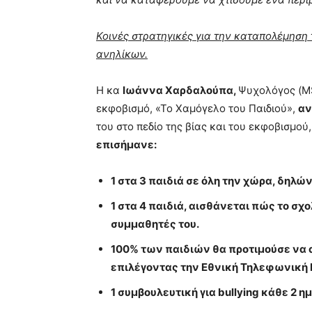
Κοινές στρατηγικές για την καταπολέμηση
ανηλίκων.
Η κα
Ιωάννα Χαρδαλούπα,
Ψυχολόγος (MSc
εκφοβισμό, «Το Χαμόγελο του Παιδιού»,
αν
του στο πεδίο της βίας και του εκφοβισμού
επισήμανε:
1 στα 3 παιδιά σε όλη την χώρα, δηλώνε
1 στα 4 παιδιά, αισθάνεται πώς το σχ
συμμαθητές του.
100% των παιδιών θα προτιμούσε να 
επιλέγοντας την Εθνική Τηλεφωνική 
1 συμβουλευτική για bullying κάθε 2 η