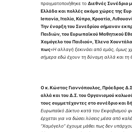
πραγματοποιήθηκε το
Διεθνές Συνέδριο 
Ελλάδα και πολλές ακόμα χώρες της Ευρ
Ισπανία, Ιταλία, Κύπρο, Κροατία, Λιθουανί
Την έναρξη του Συνεδρίου σήμαναν εκ
Παιδιών, του Ευρωπαϊκού Μαθητικού Εθε
Χαμόγελο του Παιδιού», Έλενα Χουντάλ
πως
«Η αλλαγή ξεκινάει από εμάς, όμως χρ
σήμερα εδώ έχουν τη δύναμη αλλά και τη 
Ο κ. Κώστας Γιαννόπουλος, Πρόεδρος Δ.Σ
αλλά και του Δ.Σ. του Οργανισμού καλω
τους συμμετέχοντες στο συνέδριο και 
Ευρωπαϊκό Δίκτυο κατά του Εκφοβισμού φέ
έρχεται για να δώσει λύσεις μέσα από καλ
“Χαμόγελο” έχουμε μάθει πως δεν υπάρχου