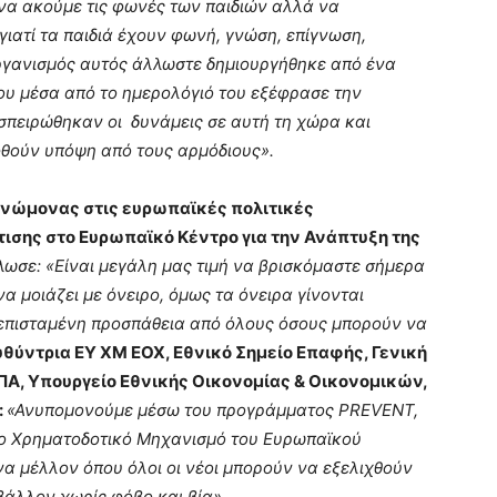
 να ακούμε τις φωνές των παιδιών αλλά να
γιατί τα παιδιά έχουν φωνή, γνώση, επίγνωση,
ργανισμός αυτός άλλωστε δημιουργήθηκε από ένα
που μέσα από το ημερολόγιό του εξέφρασε την
συσπειρώθηκαν οι δυνάμεις σε αυτή τη χώρα και
θούν υπόψη από τους αρμόδιους».
γνώμονας στις ευρωπαϊκές πολιτικές
ισης στο Ευρωπαϊκό Κέντρο για την Ανάπτυξη της
ωσε: «Είναι μεγάλη μας τιμή να βρισκόμαστε σήμερα
να μοιάζει με όνειρο, όμως τα όνειρα γίνονται
 επισταμένη προσπάθεια από όλους όσους μπορούν να
υθύντρια ΕΥ ΧΜ ΕΟΧ, Εθνικό Σημείο Επαφής, Γενική
Α, Υπουργείο Εθνικής Οικονομίας & Οικονομικών,
:
«Ανυπομονούμε μέσω του προγράμματος
PREVENT
,
το
Χρηματοδοτικό Μηχανισμό του Ευρωπαϊκού
α μέλλον όπου όλοι οι νέοι μπορούν να εξελιχθούν
βάλλον χωρίς φόβο και βία».