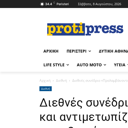
C
Σάββατο, 8 Αυγούστου, 2026
34.4
Peristeri
ΑΡΧΙΚΉ
ΠΕΡΙΣΤΈΡΙ
ΔΥΤΙΚΉ ΑΘΉΝ
LIFE STYLE
AUTO MOTO
ΥΓΕΊΑ
Αρχική
Διεθνή
Διεθνές συνέδριο «Προλαμβάνοντας
Διεθνή
Διεθνές συνέδρ
και αντιμετωπίζ