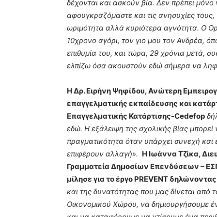
δέχονται και ασκούν βία. Δεν πρέπει μόνο
αφουγκραζόμαστε και τις ανησυχίες τους, 
ωριμότητα αλλά κυριότερα αγνότητα. Ο Ο
10χρονο αγόρι, τον γιο μου τον Ανδρέα, ό
επιθυμία του, και τώρα, 29 χρόνια μετά, 
ελπίζω όσα ακουστούν εδώ σήμερα να ληφ
Η Δρ. Ειρήνη Ψηφίδου, Ανώτερη Εμπειρο
επαγγελματικής εκπαίδευσης και κατάρτ
Επαγγελματικής Κατάρτισης-
Cedefop
δήλ
εδώ. Η εξάλειψη της σχολικής βίας μπορεί 
πραγματικότητα όταν υπάρχει συνεχή και
επιφέρουν αλλαγή».
Η Ιωάννα Τζίκα, Διε
Γραμματεία Δημοσίων Επενδύσεων – ΕΣΠ
μίλησε για το έργο Ρ
REVENT
δηλώνοντας
και της δυνατότητας που μας δίνεται από 
Οικονομικού Χώρου,
να δημιουργήσουμε έν
και να καταφέρουμε να χτίσουμε ένα περι