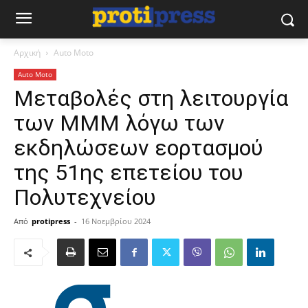
Αρχική
Auto Moto
Auto Moto
Μεταβολές στη λειτουργία
των ΜΜΜ λόγω των
εκδηλώσεων εορτασμού
της 51ης επετείου του
Πολυτεχνείου
Από
protipress
-
16 Νοεμβρίου 2024