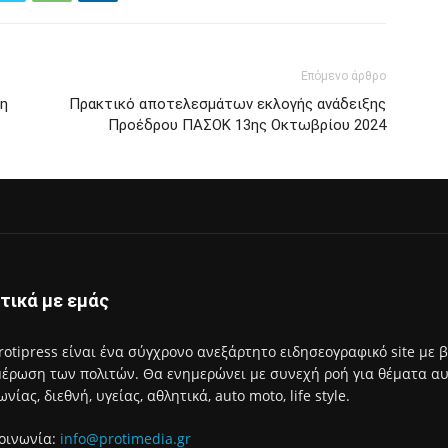
Επόμενο άρθρο
ξη
Πρακτικό αποτελεσμάτων εκλογής ανάδειξης
Προέδρου ΠΑΣΟΚ 13ης Οκτωβρίου 2024
τικά με εμάς
rotipress είναι ένα σύγχρονο ανεξάρτητο ειδησεογραφικό site με 
έρωση των πολιτών. Θα ενημερώνει με συνεχή ροή για θέματα αυτο
ωνίας, διεθνή, υγείας, αθλητικά, auto moto, life style.
οινωνία:
info@protimedia.gr