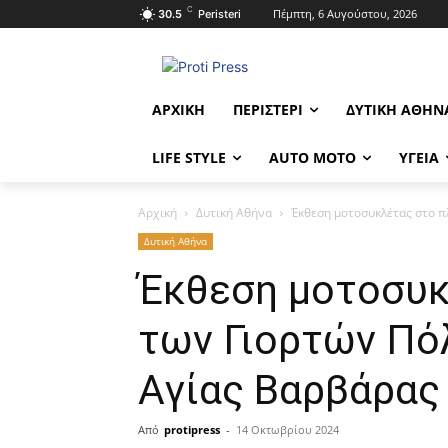
C
Πέμπτη, 6 Αυγούστου, 2026
30.5
Peristeri
ΑΡΧΙΚΉ
ΠΕΡΙΣΤΈΡΙ
ΔΥΤΙΚΉ ΑΘΉΝ
LIFE STYLE
AUTO MOTO
ΥΓΕΊΑ
Αρχική
Δυτική Αθήνα
Έκθεση μοτοσυκλέτας στο π
Δυτική Αθήνα
Έκθεση μοτοσυκ
των Γιορτών Πό
Αγίας Βαρβάρας
Από
protipress
-
14 Οκτωβρίου 2024