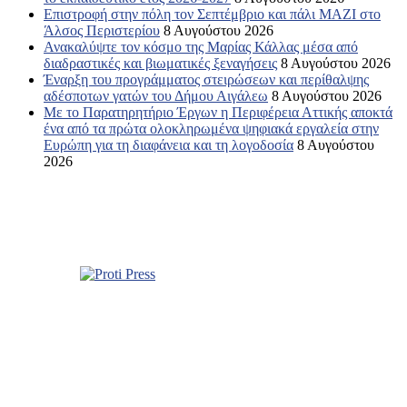
Επιστροφή στην πόλη τον Σεπτέμβριο και πάλι ΜΑΖΙ στο
Άλσος Περιστερίου
8 Αυγούστου 2026
Ανακαλύψτε τον κόσμο της Μαρίας Κάλλας μέσα από
διαδραστικές και βιωματικές ξεναγήσεις
8 Αυγούστου 2026
Έναρξη του προγράμματος στειρώσεων και περίθαλψης
αδέσποτων γατών του Δήμου Αιγάλεω
8 Αυγούστου 2026
Με το Παρατηρητήριο Έργων η Περιφέρεια Αττικής αποκτά
ένα από τα πρώτα ολοκληρωμένα ψηφιακά εργαλεία στην
Ευρώπη για τη διαφάνεια και τη λογοδοσία
8 Αυγούστου
2026