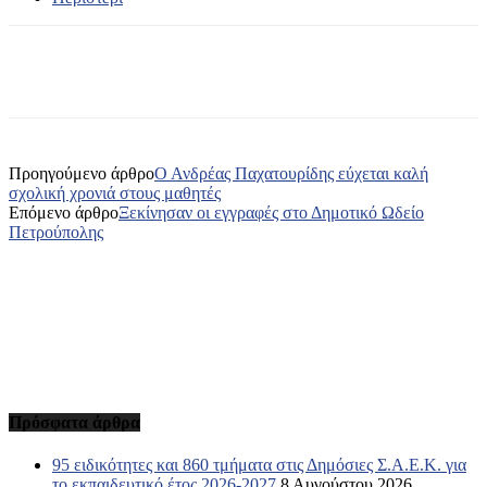
Προηγούμενο άρθρο
Ο Ανδρέας Παχατουρίδης εύχεται καλή
σχολική χρονιά στους μαθητές
Επόμενο άρθρο
Ξεκίνησαν οι εγγραφές στο Δημοτικό Ωδείο
Πετρούπολης
Πρόσφατα άρθρα
95 ειδικότητες και 860 τμήματα στις Δημόσιες Σ.Α.Ε.Κ. για
το εκπαιδευτικό έτος 2026-2027
8 Αυγούστου 2026