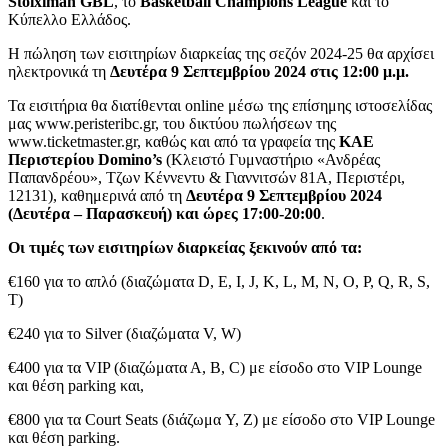
Stoiximan GBL
, το
Basketball Champions League
και το
Κύπελλο Ελλάδος.
Η πώληση των εισιτηρίων διαρκείας της σεζόν 2024-25 θα αρχίσει
ηλεκτρονικά τη
Δευτέρα 9 Σεπτεμβρίου 2024 στις 12:00 μ.μ.
Τα εισιτήρια θα διατίθενται online μέσω της επίσημης ιστοσελίδας
μας www.peristeribc.gr, του δικτύου πωλήσεων της
www.ticketmaster.gr, καθώς και από τα γραφεία της
ΚΑΕ
Περιστερίου Domino’s
(Κλειστό Γυμναστήριο «Ανδρέας
Παπανδρέου», Τζων Κέννεντυ & Γιαννιτσών 81Α, Περιστέρι,
12131), καθημερινά από τη
Δευτέρα 9 Σεπτεμβρίου 2024
(Δευτέρα – Παρασκευή) και ώρες 17:00-20:00
.
Οι τιμές των εισιτηρίων διαρκείας ξεκινούν από τα:
€160 για το απλό (διαζώματα D, E, I, J, K, L, M, N, O, P, Q, R, S,
T)
€240 για το Silver (διαζώματα V, W)
€400 για τα VIP (διαζώματα Α, Β, C) με είσοδο στο VIP Lounge
και θέση parking και,
€800 για τα Court Seats (διάζωμα Y, Z) με είσοδο στο VIP Lounge
και θέση parking.