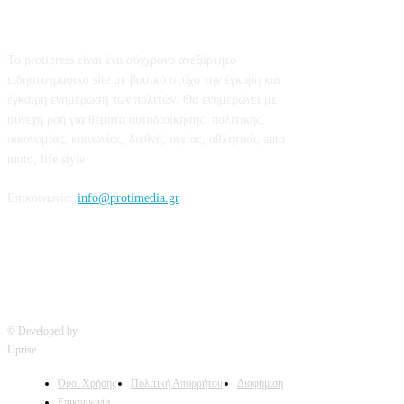
Σχετικά με εμάς
Το protipress είναι ένα σύγχρονο ανεξάρτητο
ειδησεογραφικό site με βασικό στόχο την έγκυρη και
έγκαιρη ενημέρωση των πολιτών. Θα ενημερώνει με
συνεχή ροή για θέματα αυτοδιοίκησης, πολιτικής,
οικονομίας, κοινωνίας, διεθνή, υγείας, αθλητικά, auto
moto, life style.
Επικοινωνία:
info@protimedia.gr
© Developed by
Uprise
Όροι Χρήσης
Πολιτική Απορρήτου
Διαφήμιση
Επικοινωνία