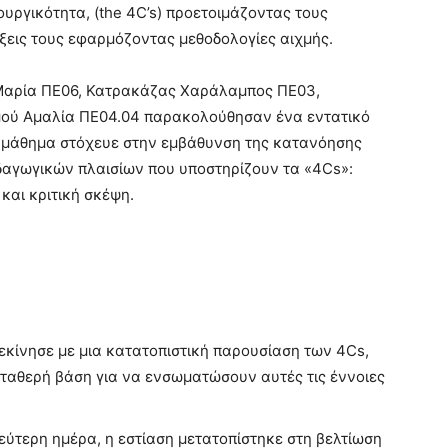
ιουργικότητα, (the 4C’s) προετοιμάζοντας τους
άξεις τους εφαρμόζοντας μεθοδολογίες αιχμής.
 Μαρία ΠΕ06, Κατρακάζας Χαράλαμπος ΠΕ03,
ού Αμαλία ΠΕ04.04 παρακολούθησαν ένα εντατικό
ο μάθημα στόχευε στην εμβάθυνση της κατανόησης
δαγωγικών πλαισίων που υποστηρίζουν τα «4Cs»:
και κριτική σκέψη.
κίνησε με μια κατατοπιστική παρουσίαση των 4Cs,
σταθερή βάση για να ενσωματώσουν αυτές τις έννοιες
εύτερη ημέρα, η εστίαση μετατοπίστηκε στη βελτίωση