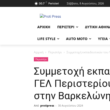
C
Σάββατο, 8 Αυγούστου, 2026
30.7
Peristeri
ΑΡΧΙΚΉ
ΠΕΡΙΣΤΈΡΙ
ΔΥΤΙΚΉ ΑΘΉΝ
LIFE STYLE
AUTO MOTO
ΥΓΕΊΑ
Αρχική
Περιστέρι
Συμμετοχή εκπαιδευτικών του 
Περιστέρι
Συμμετοχή εκπα
ΓΕΛ Περιστερίο
στην Βαρκελών
Από
protipress
-
30 Αυγούστου 2024