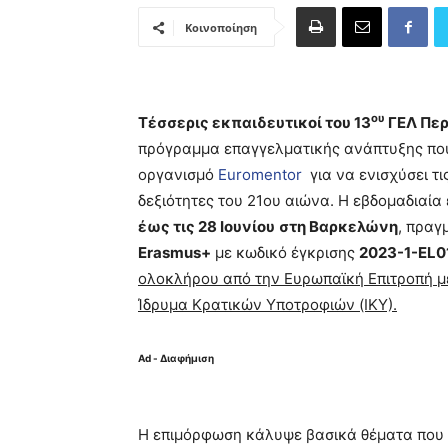
Κοινοποίηση
ου
Τέσσερις εκπαιδευτικοί του 13
ΓΕΛ Περ
πρόγραμμα επαγγελματικής ανάπτυξης που
οργανισμό
Euromentor
για να ενισχύσει τ
δεξιότητες του 21ου αιώνα. Η εβδομαδιαί
έως τις 28 Ιουνίου
στη Βαρκελώνη
, πραγ
Erasmus+
με κωδικό έγκρισης
2023-1-EL
ολοκλήρου από την Ευρωπαϊκή Επιτροπή μ
Ίδρυμα Κρατικών Υποτροφιών (ΙΚΥ).
Ad - Διαφήμιση
Η επιμόρφωση κάλυψε βασικά θέματα που 