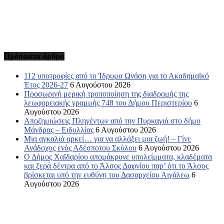
Πρόσφατα άρθρα
112 υποτροφίες από το Ίδρυμα Ωνάση για το Ακαδημαϊκό
Έτος 2026-27
6 Αυγούστου 2026
Προσωρινή μερική τροποποίηση της διαδρομής της
λεωφορειακής γραμμής 748 του Δήμου Περιστερίου
6
Αυγούστου 2026
Αποζημιώσεις Πληγέντων από την Πυρκαγιά στο δήμο
Μάνδρας – Ειδυλλίας
6 Αυγούστου 2026
Μια αγκαλιά αρκεί… για να αλλάξει μια ζωή! – Γίνε
Ανάδοχος ενός Αδέσποτου Σκύλου
6 Αυγούστου 2026
Ο Δήμος Χαϊδαρίου απομάκρυνε υπολείμματα, κλαδέματα
και ξερά δέντρα από το Άλσος Δαφνίου παρ’ ότι το Άλσος
βρίσκεται υπό την ευθύνη του Δασαρχείου Αιγάλεω
6
Αυγούστου 2026