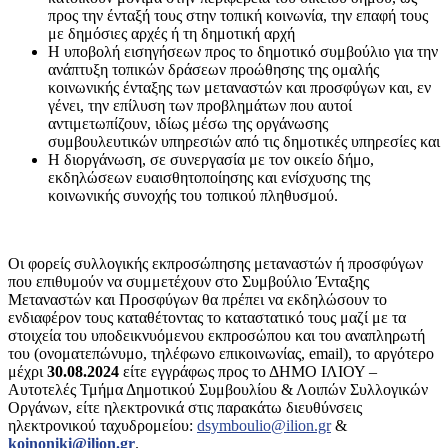
προς την ένταξή τους στην τοπική κοινωνία, την επαφή τους
με δημόσιες αρχές ή τη δημοτική αρχή
Η υποβολή εισηγήσεων προς το δημοτικό συμβούλιο για την
ανάπτυξη τοπικών δράσεων προώθησης της ομαλής
κοινωνικής ένταξης των μεταναστών και προσφύγων και, εν
γένει, την επίλυση των προβλημάτων που αυτοί
αντιμετωπίζουν, ιδίως μέσω της οργάνωσης
συμβουλευτικών υπηρεσιών από τις δημοτικές υπηρεσίες και
Η διοργάνωση, σε συνεργασία με τον οικείο δήμο,
εκδηλώσεων ευαισθητοποίησης και ενίσχυσης της
κοινωνικής συνοχής του τοπικού πληθυσμού.
Οι φορείς συλλογικής εκπροσώπησης μεταναστών ή προσφύγων
που επιθυμούν να συμμετέχουν στο Συμβούλιο Ένταξης
Μεταναστών και Προσφύγων θα πρέπει να εκδηλώσουν το
ενδιαφέρον τους καταθέτοντας το καταστατικό τους μαζί με τα
στοιχεία του υποδεικνυόμενου εκπροσώπου και του αναπληρωτή
του (ονοματεπώνυμο, τηλέφωνο επικοινωνίας, email), το αργότερο
μέχρι
30.08.2024
είτε εγγράφως προς το ΔΗΜΟ ΙΛΙΟΥ –
Αυτοτελές Τμήμα Δημοτικού Συμβουλίου & Λοιπών Συλλογικών
Οργάνων, είτε ηλεκτρονικά στις παρακάτω διευθύνσεις
ηλεκτρονικού ταχυδρομείου:
dsymboulio@ilion.gr
&
koinoniki@ilion.gr
.