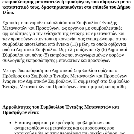
εκπροσώπησης μεταναστών ή προσφύγων, που σύμφωνα με το
καταστατικό τους, δραστηριοποιούνται στο επίπεδο του Δήμου
Ιλίου.
Σχετικά με το νομοθετικό πλαίσιο του Συμβουλίου Ένταξης
Μεταναστών και Προσφύγων, ως οργάνου με συμβουλευτικές
αρμοδιότητες για την ενίσχυση της ένταξης των μεταναστών και
των προσφύγων στην τοπική κοινωνία, σας ενημερώνουμε ότι το
συμβούλιο αποτελείται από έντεκα (11) μέλη, τα οποία ορίζονται
από το Δημοτικό Συμβούλιο. Ως μέλη ορίζονται έξι (6) Δημοτικοί
Σύμβουλοι και πέντε (5) εκπρόσωποι αναγνωρισμένων φορέων
συλλογικής εκπροσώπησης μεταναστών και προσφύγων.
Με την ίδια απόφαση του Δημοτικού Συμβουλίου ορίζεται ο
Πρόεδρος στο Συμβούλιο Ένταξης Μεταναστών και Προσφύγων
ένας εκ των Δημοτικών Συμβούλων. Η συμμετοχή στο Συμβούλιο
Ένταξης Μεταναστών και Προσφύγων είναι τιμητική και άμισθη.
Αρμοδιότητες του Συμβουλίου Ένταξης Μεταναστών και
Προσφύγων είναι
:
Η καταγραφή και η διερεύνηση προβλημάτων που
αντιμετωπίζουν οι μετανάστες και οι πρόσφυγες που
κατοικούν μόνιμα στην περιφέρεια του οικείου δήμου, ως