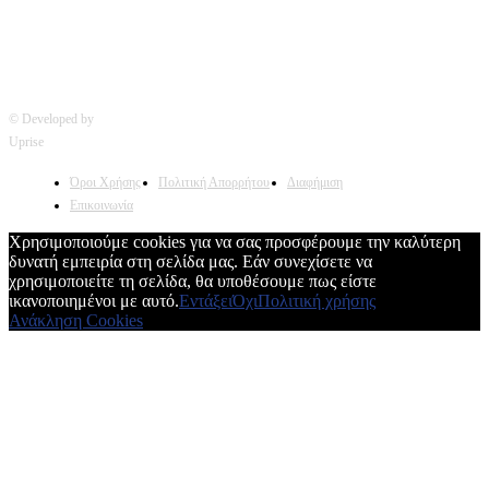
© Developed by
Uprise
Όροι Χρήσης
Πολιτική Απορρήτου
Διαφήμιση
Επικοινωνία
Χρησιμοποιούμε cookies για να σας προσφέρουμε την καλύτερη
δυνατή εμπειρία στη σελίδα μας. Εάν συνεχίσετε να
χρησιμοποιείτε τη σελίδα, θα υποθέσουμε πως είστε
ικανοποιημένοι με αυτό.
Εντάξει
Όχι
Πολιτική χρήσης
Ανάκληση Cookies