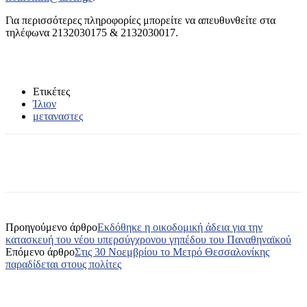
Για περισσότερες πληροφορίες μπορείτε να απευθυνθείτε στα
τηλέφωνα 2132030175 & 2132030017.
Ετικέτες
Ίλιον
μεταναστες
Προηγούμενο άρθρο
Εκδόθηκε η οικοδομική άδεια για την
κατασκευή του νέου υπερσύγχρονου γηπέδου του Παναθηναϊκού
Επόμενο άρθρο
Στις 30 Νοεμβρίου το Μετρό Θεσσαλονίκης
παραδίδεται στους πολίτες