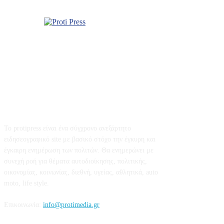
Σχετικά με εμάς
Το protipress είναι ένα σύγχρονο ανεξάρτητο
ειδησεογραφικό site με βασικό στόχο την έγκυρη και
έγκαιρη ενημέρωση των πολιτών. Θα ενημερώνει με
συνεχή ροή για θέματα αυτοδιοίκησης, πολιτικής,
οικονομίας, κοινωνίας, διεθνή, υγείας, αθλητικά, auto
moto, life style.
Επικοινωνία:
info@protimedia.gr