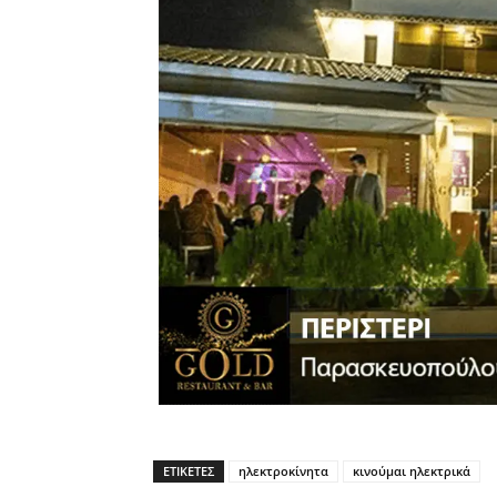
ΕΤΙΚΈΤΕΣ
ηλεκτροκίνητα
κινούμαι ηλεκτρικά