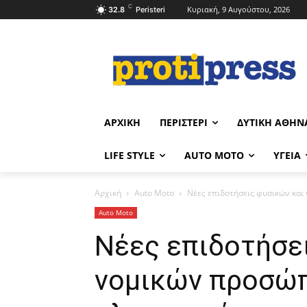
C
Κυριακή, 9 Αυγούστου, 2026
32.8
Peristeri
ΑΡΧΙΚΉ
ΠΕΡΙΣΤΈΡΙ
ΔΥΤΙΚΉ ΑΘΉΝ
LIFE STYLE
AUTO MOTO
ΥΓΕΊΑ
Αρχική
Auto Moto
Νέες επιδοτήσεις φυσικών κα
Auto Moto
Νέες επιδοτήσε
νομικών προσώπ