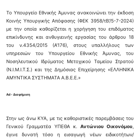
Το Υπουργείο Εθνικής Άμυνας ανακοινώνει την έκδοση
Κοινής Υπουργικής Απόφασης (ΦΕΚ 3958/τΒ’/5-7-2024)
με την οποία καθορίζεται η χορήγηση του επιδόματος
επικίνδυνης και ανθυγιεινής εργασίας του άρθρου 18
του ν.4354/2015 (Α’176), στους υπαλλήλους των
υπηρεσιών του Υπουργείου Εθνικής Άμυνας, του
Νοσηλευτικού Ιδρύματος Μετοχικού Ταμείου Στρατού
(Ν.Ι.Μ.Ι.Τ.Σ.) και της Δημόσιας Επιχείρησης «ΕΛΛΗΝΙΚΑ
ΑΜΥΝΤΙΚΑ ΣΥΣΤΗΜΑΤΑ Α.Β.Ε.Ε.»
Ad - Διαφήμιση
Στην ως άνω ΚΥΑ, με τις καθοριστικές παρεμβάσεις του
Γενικού Γραμματέα ΥΠΕΘΑ κ.
Αντώνιου Οικονόμου
,
έγινε δυνατή τόσο η εισαγωγή νέων ειδικοτήτων/